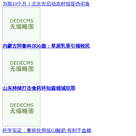
为期10个月！北京市启动农村假冒伪劣食
内蒙古阿鲁科尔沁旗：草原乳香引领牧民
山东持续打击食药环知森领域犯罪
科学实证：餐前饮用低GI酸奶 有利于血糖