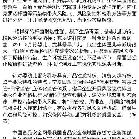
粉生产企业管理人员，召开婴幼儿配方乳粉生产企业风险防控
专题会，自治区食品检测研究院微生物专家从蜡样芽胞杆菌和
克罗诺杆菌等污染物带入风险点、风险防控和检测方法等方面
进行分析，并开展现场交流互动，为企业答疑解惑。
“蜡样芽胞杆菌耐热性强、易产生肠毒素，是婴儿配方乳
粉风险防控的重要指标；克罗诺杆菌是一种食源性条件致病
菌，对0—6月龄婴儿，尤其是早产儿、低出生体重儿等威胁很
大。”自治区食品检测研究院专家分析称，两类致病菌风险多
源于原辅料污染、生产环境及设备清洁不足等环节，需通过强
化原辅料进货查验、环境监测及工艺优化实现源头阻断。
针对婴幼儿配方乳粉具有产品性质特殊、消费人群特殊、
监管要求特殊的特点，宁夏回族自治区构建“信用监管+智慧监
管+日常监管”立体化监管体系，指导企业开展风险隐患排查。
要求企业严格执行原辅料进货查验制度，建立环境监测动态台
账，严控污染物带入风险；将“日管控、周排查、月调度”机制
与相关技术规范相结合，有效执行各项风险防控措施，确保生
产过程风险可控，切实保障婴幼儿配方乳粉的质量安全。（陶
涛）
中国食品安全网是我国食品安全领域国家级专业新闻媒