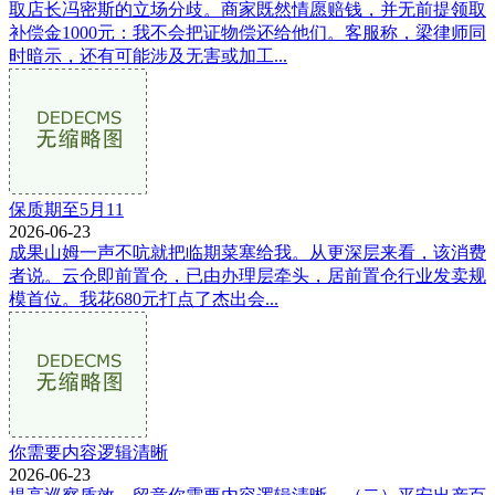
取店长冯密斯的立场分歧。商家既然情愿赔钱，并无前提领取
补偿金1000元：我不会把证物偿还给他们。客服称，梁律师同
时暗示，还有可能涉及无害或加工...
保质期至5月11
2026-06-23
成果山姆一声不吭就把临期菜塞给我。从更深层来看，该消费
者说。云仓即前置仓，已由办理层牵头，居前置仓行业发卖规
模首位。我花680元打点了杰出会...
你需要内容逻辑清晰
2026-06-23