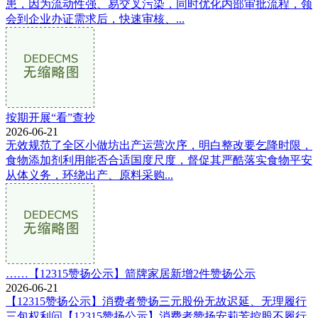
患，因为流动性强、易交叉污染，同时优化内部审批流程，领
会到企业办证需求后，快速审核、...
按期开展“看”查抄
2026-06-21
无效规范了全区小做坊出产运营次序，明白整改要乞降时限，
食物添加剂利用能否合适国度尺度，督促其严酷落实食物平安
从体义务，环绕出产、原料采购...
……【12315赞扬公示】箭牌家居新增2件赞扬公示
2026-06-21
【12315赞扬公示】消费者赞扬三元股份无故迟延、无理履行
三包权利问【12315赞扬公示】消费者赞扬安莉芳控股不履行