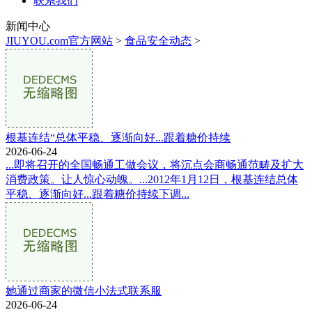
联系我们
新闻中心
JIUYOU.com官方网站
>
食品安全动态
>
根基连结“总体平稳、逐渐向好...跟着糖价持续
2026-06-24
...即将召开的全国畅通工做会议，将沉点会商畅通范畴及扩大
消费政策。让人惊心动魄。...2012年1月12日，根基连结总体
平稳、逐渐向好...跟着糖价持续下调...
她通过商家的微信小法式联系服
2026-06-24