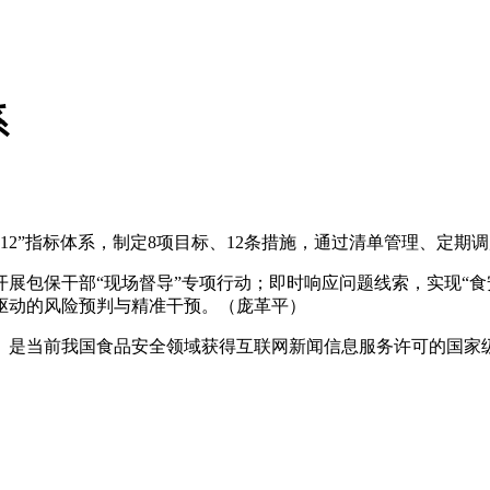
系
2”指标体系，制定8项目标、12条措施，通过清单管理、定期
保干部“现场督导”专项行动；即时响应问题线索，实现“食安督
驱动的风险预判与精准干预。（庞革平）
是当前我国食品安全领域获得互联网新闻信息服务许可的国家