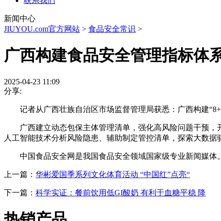
联系我们
新闻中心
JIUYOU.com官方网站
>
食品安全常识
>
广西构建食品安全管理指标体
2025-04-23 11:09
分享:
记者从广西壮族自治区市场监督管理局获悉：广西构建“8+1
广西建立动态包保主体管理清单，强化高风险问题干预，开展包
人工智能技术分析风险隐患、辅助制定管控清单，探索大数据
中国食品安全网是我国食品安全领域国家级专业新闻媒体。
上一篇：
华彬爱国季系列文化体育活动 “中国红”点亮“
下一篇：
科学实证：餐前饮用低GI酸奶 有利于血糖平稳 降
热销产品