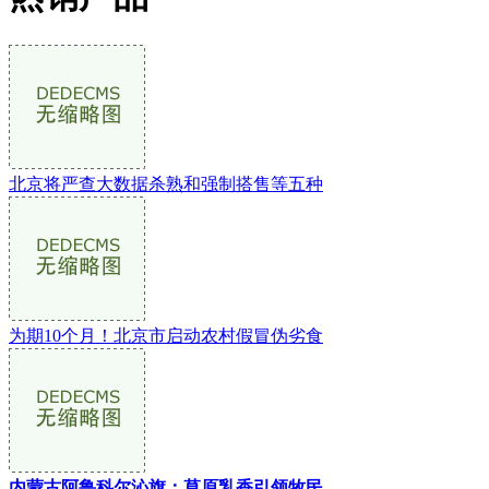
北京将严查大数据杀熟和强制搭售等五种
为期10个月！北京市启动农村假冒伪劣食
内蒙古阿鲁科尔沁旗：草原乳香引领牧民