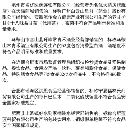
亳州市名优医药连锁有限公司（经营者为名优大药房旗舰
店）在天猫商城销售的、标称广州白云山星群（药业）股份有
限公司经销的、安徽流传金方健康产业有限公司生产的养甘护
甘®十八味益甘茶（代用茶），霉菌不符合产品明示标准和质
量要求。
马鞍山市含山县环峰常青禾酒业经营部销售的、标称马鞍
山常青禾酒业有限公司生产的52度包谷清香型白酒，酒精度不
符合产品明示标准和质量要求。
在近期合肥市市场监督管理局组织抽检炒货食品及坚果制
品、餐饮食品、食用农产品、饮料、薯类和膨化食品、保健食
品、特殊膳食食品等7类食品82批次样品中，不合格样品6批
次。
合肥市瑶海区洪思食品经营部销售的、标称宁夏福林氏商
贸有限公司生产的每日巴旦木，二氧化硫残留量不符合食品安
全国家标准规定。
肥西县上派镇好水到家桶装水经营部销售的、标称合肥蓝
蓝科贸有限公司生产的包装饮用水，铜绿假单胞菌不符合食品
安全国家标准规定。