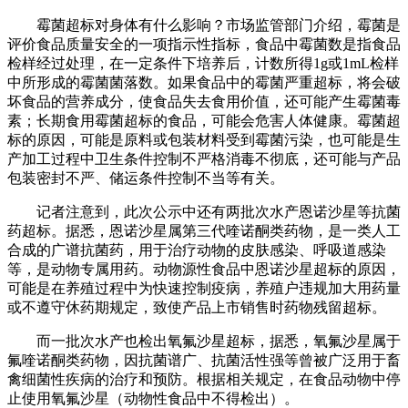
霉菌超标对身体有什么影响？市场监管部门介绍，霉菌是
评价食品质量安全的一项指示性指标，食品中霉菌数是指食品
检样经过处理，在一定条件下培养后，计数所得1g或1mL检样
中所形成的霉菌菌落数。如果食品中的霉菌严重超标，将会破
坏食品的营养成分，使食品失去食用价值，还可能产生霉菌毒
素；长期食用霉菌超标的食品，可能会危害人体健康。霉菌超
标的原因，可能是原料或包装材料受到霉菌污染，也可能是生
产加工过程中卫生条件控制不严格消毒不彻底，还可能与产品
包装密封不严、储运条件控制不当等有关。
记者注意到，此次公示中还有两批次水产恩诺沙星等抗菌
药超标。据悉，恩诺沙星属第三代喹诺酮类药物，是一类人工
合成的广谱抗菌药，用于治疗动物的皮肤感染、呼吸道感染
等，是动物专属用药。动物源性食品中恩诺沙星超标的原因，
可能是在养殖过程中为快速控制疫病，养殖户违规加大用药量
或不遵守休药期规定，致使产品上市销售时药物残留超标。
而一批次水产也检出氧氟沙星超标，据悉，氧氟沙星属于
氟喹诺酮类药物，因抗菌谱广、抗菌活性强等曾被广泛用于畜
禽细菌性疾病的治疗和预防。根据相关规定，在食品动物中停
止使用氧氟沙星（动物性食品中不得检出）。