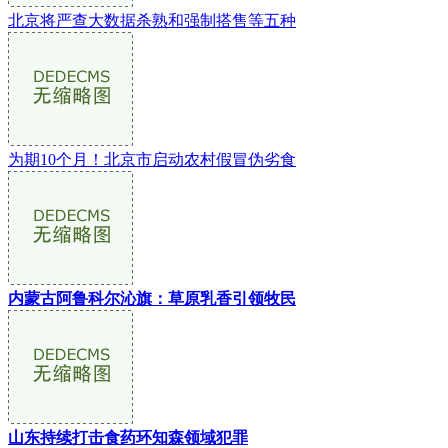
北京将严查大数据杀熟和强制搭售等五种
为期10个月！北京市启动农村假冒伪劣食
内蒙古阿鲁科尔沁旗：草原乳香引领牧民
山东持续打击食药环知森领域犯罪