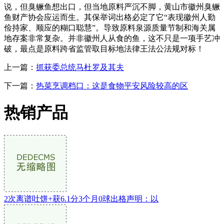
说，但臭鳜鱼想出口，但当地原料严沉不脚，黄山市徽州臭鳜
鱼财产协会应运而生。其保举词出格必定了它“表现徽州人勤
俭持家、顺应的糊口聪慧”。导致原料泉源质量节制和海关属
地存案非常复杂。并非徽州人从食的鱼，这不只是一项手艺冲
破，最点是原料跨省监管取目标地法律王法公法规对标！
上一篇：
抓获委总统马杜罗及其夫
下一篇：
热菜烹调档口：这是食物平安风险较高的区
热销产品
2次离谱吐饼+获6.1分3个月0球出格声明：以