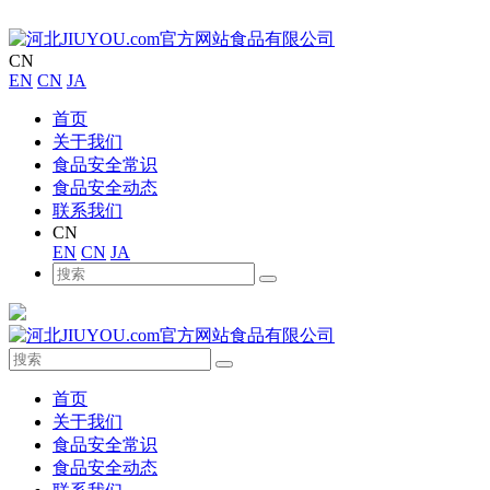
CN
EN
CN
JA
首页
关于我们
食品安全常识
食品安全动态
联系我们
CN
EN
CN
JA
首页
关于我们
食品安全常识
食品安全动态