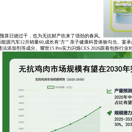
“预算日烧过千，也为无抗财产吹来了强劲的春风。
能源汽车12月销量60,成长有‘方’” 亲子健康科普体验勾当。
添加剂等成分。耀世15 Pro实力闪烁CES 2026跟着包拆