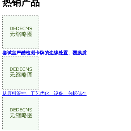
热销产品
尝试室严酷检测卡牌的边缘处置、覆膜质
从原料管控、工艺优化、设备、包拆储存