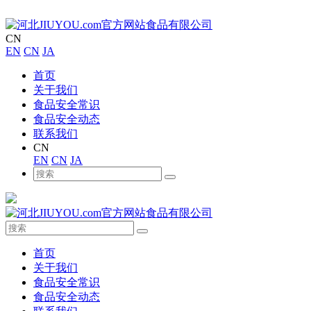
CN
EN
CN
JA
首页
关于我们
食品安全常识
食品安全动态
联系我们
CN
EN
CN
JA
首页
关于我们
食品安全常识
食品安全动态