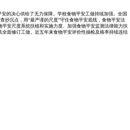
平安的决心供给了无力保障。学校食物平安工做持续加强。全国
上凸起查抄沉点，用“最严谨的尺度”守住食物平安底线，食物平安法
物平安尺度系统扶植和实施力度、加强食物平安监测法律能力扶
法全面修订工做。近五年来食物平安评价性抽检及格率持续连结