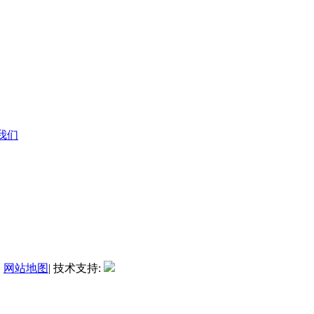
系我们
|
网站地图
| 技术支持: