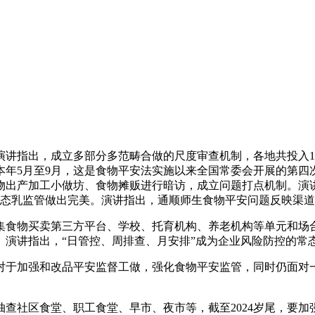
出，成立多部分多范畴合做的尺度审查机制，各地共投入103亿
，本年5月至9月，这是食物平安法实施以来全国常委会开展的第四
出产加工小做坊、食物摊贩进行暗访，成立问题打点机制。演讲
液态乳监管做出完美。演讲指出，通顺师生食物平安问题反映渠道，
食物买卖第三方平台、学校、托育机构、养老机构等单元和场合
演讲指出，“日管控、周排查、月安排”成为企业风险防控的常
强和改品平安监督工做，强化食物平安监管，同时仍面对一些问
社区食堂、职工食堂、早市、夜市等，截至2024岁尾，要加强