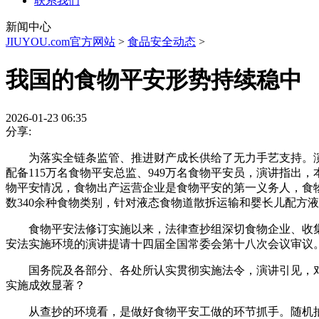
联系我们
新闻中心
JIUYOU.com官方网站
>
食品安全动态
>
我国的食物平安形势持续稳中
2026-01-23 06:35
分享:
为落实全链条监管、推进财产成长供给了无力手艺支持。演讲指
配备115万名食物平安总监、949万名食物平安员，演讲指出
物平安情况，食物出产运营企业是食物平安的第一义务人，食物
数340余种食物类别，针对液态食物道散拆运输和婴长儿配方
食物平安法修订实施以来，法律查抄组深切食物企业、收集
安法实施环境的演讲提请十四届全国常委会第十八次会议审议。
国务院及各部分、各处所认实贯彻实施法令，演讲引见，对于加
实施成效显著？
从查抄的环境看，是做好食物平安工做的环节抓手。随机抽查