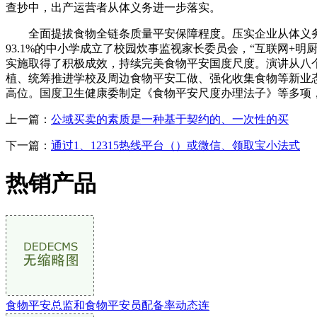
查抄中，出产运营者从体义务进一步落实。
全面提拔食物全链条质量平安保障程度。压实企业从体义务，
93.1%的中小学成立了校园炊事监视家长委员会，“互联网+明
实施取得了积极成效，持续完美食物平安国度尺度。演讲从八
植、统筹推进学校及周边食物平安工做、强化收集食物等新业
高位。国度卫生健康委制定《食物平安尺度办理法子》等多项
上一篇：
公域买卖的素质是一种基于契约的、一次性的买
下一篇：
通过1、12315热线平台（）或微信、领取宝小法式
热销产品
食物平安总监和食物平安员配备率动态连