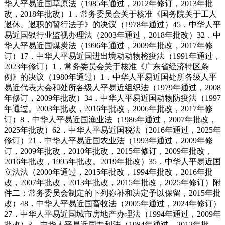
华人平易近国草原法（1985年通过，2012年修订，2013年批
改，2018年批改）1．常务委员会关于核准《国务院关于工人
退休、退职的暂行法子》的决议（1978年通过）45．中华人平
易近国银行业监视办理法（2003年通过，2018年批改）32．中
华人平易近国煤炭法（1996年通过，2009年批改，2017年修
订）17．中华人平易近国进出境动动物检疫法（1991年通过，
2023年修订）1．常务委员会关于核准《广东省经济特区条
例》的决议（1980年通过）1．中华人平易近国处所各级人平
易近代表大会和处所各级人平易近组织法（1979年通过，2008
年修订，2009年批改）34．中华人平易近国动物防疫法（1997
年通过。2003年批改，2016年批改，2006年批改，2017年修
订）8．中华人平易近国渔业法（1986年通过，2007年批改，
2025年批改）62．中华人平易近国税法（2016年通过，2025年
修订）21．中华人平易近国农业法（1993年通过，2009年修
订，2009年批改，2010年批改，2015年修订，2009年批改，
2016年批改，1995年批改。2019年批改）35．中华人平易近国
立法法（2000年通过，2015年批改，1994年批改，2016年批
改，2007年批改，2013年批改，2015年批改，2025年修订）附
件二：常务委员会制定的下列弥补和决定予以保留，2015年批
改）48．中华人平易近国畜牧法（2005年通过，2024年修订）
27．中华人平易近国城市房地产办理法（1994年通过，2009年
批改）3．中华人平易近国专利法（1984年通过，2012年批