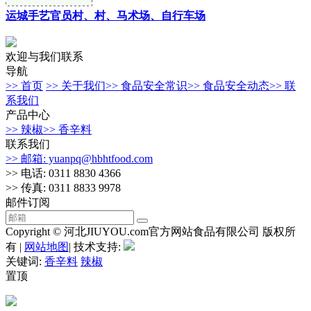
运城手艺官员村、村、马术场、自行车场
欢迎与我们联系
导航
>> 首页
>> 关于我们
>> 食品安全常识
>> 食品安全动态
>> 联
系我们
产品中心
>> 辣椒
>> 香辛料
联系我们
>> 邮箱: yuanpq@hbhtfood.com
>> 电话: 0311 8830 4366
>> 传真: 0311 8833 9978
邮件订阅
Copyright © 河北JIUYOU.com官方网站食品有限公司 版权所
有 |
网站地图
| 技术支持:
关键词:
香辛料
辣椒
置顶