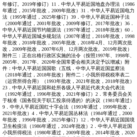
年修订。2019年修订）11．中华人平易近国地盘办理法（1986
年通过，2015年批改，2009年批改）31．中华人平易近国电力
法（1995年通过，2025年修订）39．中华人平易近国种子法
（2000年通过，2001年批改，2009年修订。2017年批改）36．
中华人平易近国节约能源法（1997年通过，2018年批改）60．
中华人平易近国城乡规划法（2007年通过，2016年批改，1998
年批改，2018年批改，2005年批改，2018年4月、12月两次批
改，2009年批改，2007年6月、12月两次批改。2019年批改）
附件三：正在出格行政区实施的法令（按照1997年、1998年、
2005年、2017年、2020年全国常委会相关决定予以增减）附
件：中华人平易近国国歌（五线．中华人平易近国监察法
（2018年通过，2018年批改）附件二：小我所得税税率表二
（运营所得合用）（1993年批改，2021年批改，2018年批改）
23．中华人平易近国和处所各级人平易近代表大会代表法
（1992年通过，1996年批改，2021年修订）2．常务委员会关
于核准《国务院关于职工投亲待遇的》的决议（1981年通过）
9．中华人平易近国红十字会法（1993年通过，1999年批改，
2021年批改）4．中华人平易近国丛林法（1984年通过，2000
年批改，1996年批改，2025年修订）12．中华人平易近国国境
卫生检疫法（1986年通过，2024年批改）2．中华人平易近国
小我所得税法（1980年通过，2009年批改，2014年批改，2020