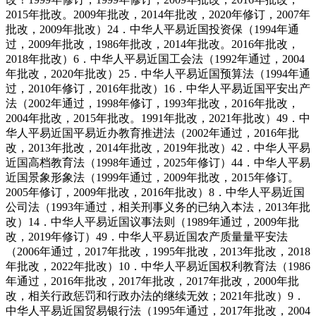
2015年批改。2009年批改，2014年批改，2020年修订，2007年
批改，2009年批改）24．中华人平易近国投资保（1994年通
过，2009年批改，1986年批改，2014年批改。2016年批改，
2018年批改）6．中华人平易近国工会法（1992年通过，2004
年批改，2020年批改）25．中华人平易近国预算法（1994年通
过，2010年修订，2016年批改）16．中华人平易近国平安出产
法（2002年通过，1998年修订，1993年批改，2016年批改，
2004年批改，2015年批改。1991年批改，2021年批改）49．中
华人平易近国平易近办教育推进法（2002年通过，2016年批
改，2013年批改，2014年批改，2019年批改）42．中华人平易
近国高档教育法（1998年通过，2025年修订）44．中华人平易
近国景象形象法（1999年通过，2009年批改，2015年修订。
2005年修订，2009年批改，2016年批改）8．中华人平易近国
公司法（1993年通过，相关刑事义务的已纳入本法，2013年批
改）14．中华人平易近国议事法则（1989年通过，2009年批
改，2019年修订）49．中华人平易近国农产质量量平安法
（2006年通过，2017年批改，1995年批改，2013年批改，2018
年批改，2022年批改）10．中华人平易近国权利教育法（1986
年通过，2016年批改，2017年批改，2017年批改，2000年批
改，相关行政惩罚和行政办法的继续无效；2021年批改）9．
中华人平易近国贸易银行法（1995年通过，2017年批改，2004