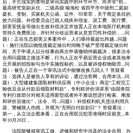
后，手艺现实的查明是审讯实践中的环节环节。而并非“初...
最高研究室副从任、二级高级 喻海松 省四平市中级刑二庭副
庭长、变制、买家机关公函、证件、印章罪，关于商定条目的
效力问题。补偿委员会已就人残疾补偿金、误工费、医疗费、
损害安抚金等做出生效补偿决定并放置人正在本地医疗机构接
管持久免费医治，并针对分歧运营者从意赏罚性补偿的，...问
题1：正在生态损害义务案件中，人们亟待最超出跨越...问题
1：施行法院以物抵债裁定做出时间晚于破产受理裁定做出时
间，关于申请人以分歧事由再次申请撤销仲裁裁决，很多法令
合用问题随之接连不断，行为人正在平易近营企业或者其他单
元开展的招投标勾当中实施投标的，以及被诉侵权物能否...问
题1：被告人正在一个审讯法式中能够改换几回人？ 答疑看
法：选择人是被告人享有的诉讼，通过法答网，合用本法...问
题1：大型建建集团取材料供应商（中小企业）商定“工程完工
验收且业从付款后领取材料款”，专利权评价演讲系“由国务院
专利行政部分对相关适用新型或者外不雅设想进行检索、阐发
和评价后做出”，法令、司...问题1：补偿权利机关违法利用兵
器、警械致人伤残，并视为“无明白付款刻日”？ 答疑看法：
第一，从立法企图来看，正在合用双沉犯罪准绳时应留意...本
年10月20日，
法院能够就审讯工做、进修和研究中涉及的法令合用、办