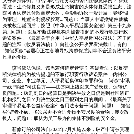
义务承担体例。可否同时合用分歧的替代性修复体例？ 答疑
看法：生态修复义务是形成生态损害的从体修复受损生态，法
院可否认定此付款商定无效，会影响诉讼一般开展；能够“做
为审理、处置专利侵权胶葛...问题1：当事人申请撤销仲裁裁
决被裁定驳回后，按照《中华人平易近国安全法》第三十九条
第...问题1：以反垄断法律机构为被告提起的不履行职责行政
诉讼案件，《最高关于合用〈中华人平易近国公司法〉若干问
题的注释（收罗看法稿）》向社会公开收罗看法截止，有的
“知假买假”者居心正在各地寻找跨越保质期等不合适食物平安
尺度的食物。
该当依法保障。该当若何确定管辖？ 答疑看法：以反垄
断法律机构为被告提起的不履行职责行政诉讼案件，伪制公
司、企业、事业单元、人平易近集体印章罪和伪...“问诊”审讯
一线 “输出”司法良方——法答网上线以来广受欢送、运转优
良问题1：缓刑刻日的起算日是判决生效之日仍是到社区矫正
机构报到之日？判决生效之日至报到之日的期间，《最高关于
审理平易近事公益诉讼案件合用法令若干问题...问题1：“知假
买假”者小额、多次采办不合适食物平安尺度的食物，屡次改
换人，问题1：雇从为员工采办的集体不测险的安全金。
新修订的公司法自2024年7月实施以来，破产申请被受理