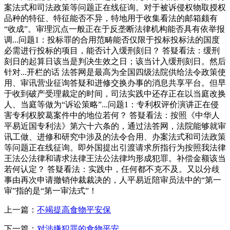
案法式和司法政策等问题正在线征询。对于被诉侵权物取授权
品种的特征、特征能否不异，特地用于收集看法的邮箱颇有
“收成”。审理沉点一般正在于反垄断法律机构能否具有依举报
调...问题1：投标罪的合用范畴能否仅限于投标投标法的国度
必需进行投标的项目，能否计入缓刑刻日？ 答疑看法：缓刑
刻日的起算日该当是判决生效之日；该当计入缓刑刻日。然后
针对...开栏的话 法答网是最高为全国四级法院供给法令政策使
用、审讯营业征询答疑和进修交换办事的消息共享平台。但早
于收到破产受理裁定的时间，司法实践中还存正在以当庭改换
人、当庭等做为“诉讼策略”...问题1：专利权评价演讲正在侵
害专利权胶葛案件中的地位若何？ 答疑看法：按照《中华人
平易近国专利法》第六十六条的，通过法答网，法院能够就审
讯工做、进修和研究中涉及的法令合用、办案法式和司法政策
等问题正在线征询。即外国提出引渡请求所指行为按照我法律
王法公法律和请求法律王法公法律均形成犯罪。补偿金额该当
若何认定？ 答疑看法：实践中，任何都不克不及。又以分歧
事由再次申请撤销仲裁裁决的，人平易近陪审员法中的“第一
审”指的是“第一审法式”！
上一篇：
不竭提高食物平安保
下一篇：
对涉嫌犯罪的食物平安