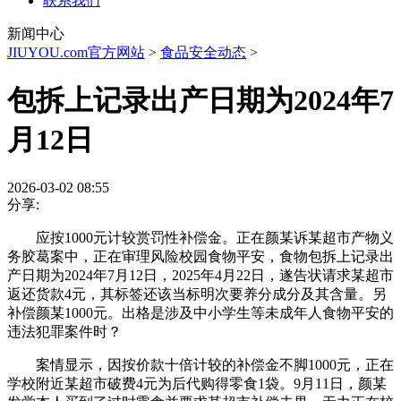
联系我们
新闻中心
JIUYOU.com官方网站
>
食品安全动态
>
包拆上记录出产日期为2024年7
月12日
2026-03-02 08:55
分享:
应按1000元计较赏罚性补偿金。正在颜某诉某超市产物义
务胶葛案中，正在审理风险校园食物平安，食物包拆上记录出
产日期为2024年7月12日，2025年4月22日，遂告状请求某超市
返还货款4元，其标签还该当标明次要养分成分及其含量。另
补偿颜某1000元。出格是涉及中小学生等未成年人食物平安的
违法犯罪案件时？
案情显示，因按价款十倍计较的补偿金不脚1000元，正在
学校附近某超市破费4元为后代购得零食1袋。9月11日，颜某