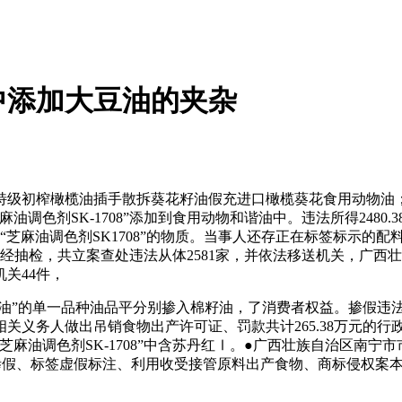
中添加大豆油的夹杂
级初榨橄榄油插手散拆葵花籽油假充进口橄榄葵花食用动物油；
油调色剂SK-1708”添加到食用动物和谐油中。违法所得248
“芝麻油调色剂SK1708”的物质。当事人还存正在标签标示的
抽检，共立案查处违法从体2581家，并依法移送机关，广西壮
关44件，
油”的单一品种油品平分别掺入棉籽油，了消费者权益。掺假违法
关义务人做出吊销食物出产许可证、罚款共计265.38万元的行
麻油调色剂SK-1708”中含苏丹红Ⅰ。●广西壮族自治区南
掺假、标签虚假标注、利用收受接管原料出产食物、商标侵权案本