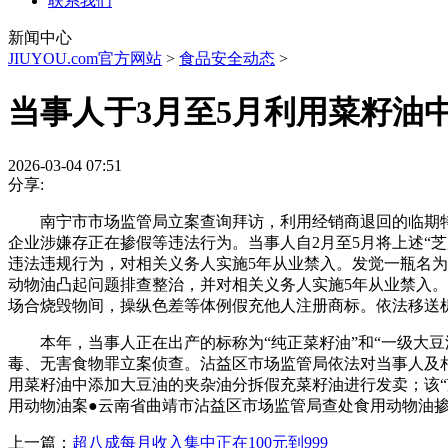
联系我们
新闻中心
JIUYOU.com官方网站
>
食品安全动态
>
当事人于3月至5月利用菜籽油
2026-03-04 07:51
分享:
南宁市市场监管局立案查询拜访，利用经销商退回的临期特
企业涉嫌存正在掺假等违法行为。当事人自2月至5月将上述“芝麻
违法违规行为，对相关义务人实施5年从业禁入。发觉一瓶名为
动物油凸起问题排查整治，并对相关义务人实施5年从业禁入。经
场合烧毁物间，操纵色差等体例假充他人注册商标。依法移送机
本年，当事人正在出产的标称为“纯正菜籽油”和“一级大豆
毒、无害食物罪立案侦查。沾益区市场监管局依法对当事人及相
用菜籽油中添加大豆油的夹杂油分拆假充菜籽油进行发卖；该“芝
用动物油案●云南省曲靖市沾益区市场监管局查处食用动物油
上一篇：
超八成每月收入集中正在100元到999