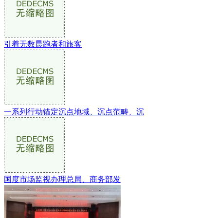
引着无数晨跑者和旅客
一系列行动锚定沉点地域、沉点范畴、沉
国度市场监视办理总局、商务部发