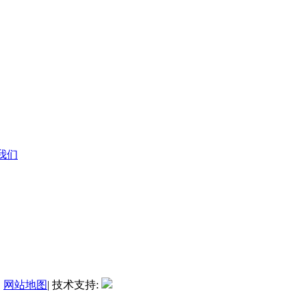
系我们
|
网站地图
| 技术支持: