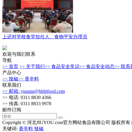
上还对学校食堂担任人、食物平安办理员
欢迎与我们联系
导航
>> 首页
>> 关于我们
>> 食品安全常识
>> 食品安全动态
>> 联
产品中心
>> 辣椒
>> 香辛料
联系我们
>> 邮箱: yuanpq@hbhtfood.com
>> 电话: 0311 8830 4366
>> 传真: 0311 8833 9978
邮件订阅
Copyright © 河北JIUYOU.com官方网站食品有限公司 版权所有 
关键词:
香辛料
辣椒