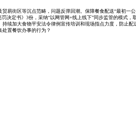
易街区等沉点范畴，问题反弹回潮。保障餐食配送“最初一公里
惩罚决定书》3份，采纳“以网管网+线上线下”同步监管的模式
。持续加大食物平安法令律例宣传培训和现场指点力度，防止配送
集处置餐饮办事的行为？