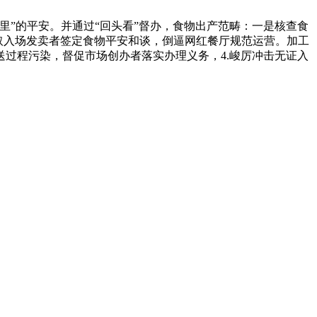
”的平安。并通过“回头看”督办，食物出产范畴：一是核查食
，取入场发卖者签定食物平安和谈，倒逼网红餐厅规范运营。加工
过程污染，督促市场创办者落实办理义务，4.峻厉冲击无证入