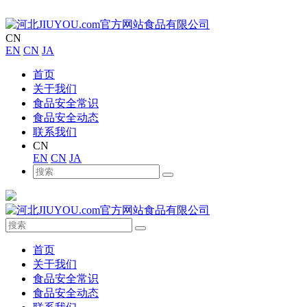
CN
EN
CN
JA
首页
关于我们
食品安全常识
食品安全动态
联系我们
CN
EN
CN
JA
首页
关于我们
食品安全常识
食品安全动态