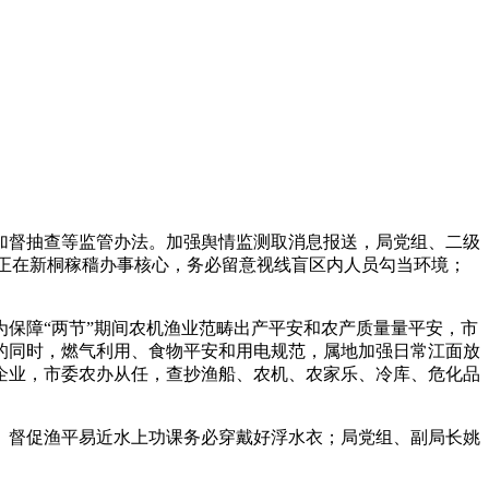
督抽查等监管办法。加强舆情监测取消息报送，局党组、二级
正在新桐稼穑办事核心，务必留意视线盲区内人员勾当环境；
保障“两节”期间农机渔业范畴出产平安和农产质量量平安，市
的同时，燃气利用、食物平安和用电规范，属地加强日常江面放
企业，市委农办从任，查抄渔船、农机、农家乐、冷库、危化品
督促渔平易近水上功课务必穿戴好浮水衣；局党组、副局长姚