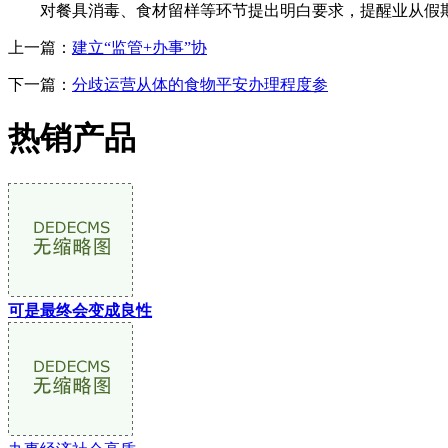
对餐具消毒、食材留样等环节提出明白要求，提醒业从假期
上一篇：
建立“监管+办事”协
下一篇：
分歧运营从体的食物平安办理程度参
热销产品
可是最终会变成良性