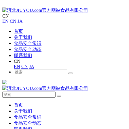
CN
EN
CN
JA
首页
关于我们
食品安全常识
食品安全动态
联系我们
CN
EN
CN
JA
首页
关于我们
食品安全常识
食品安全动态