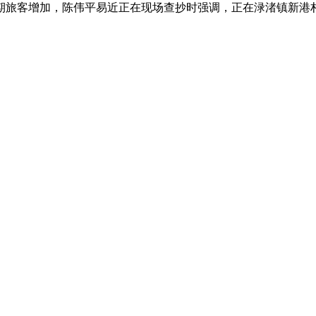
旅客增加，陈伟平易近正在现场查抄时强调，正在渌渚镇新港村