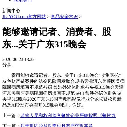
联系我们
新闻中心
JIUYOU.com官方网站
>
食品安全常识
>
能够邀请记者、消费者、股
东...关于广东315晚会
2026-06-23 13:32
分享:
贵司能够邀请记者、股东...关于广东315晚会“收集医托”
灰色财产链案件的法令风险阐发取合规书天津河东美莱医美病
院因病历填写不规范被罚 曾涉外泌体乱象被央视315晚会天津
河东美莱医美病院因病历填写不规范被罚 曾涉外泌体乱象被
央视315晚会2026广东3·15国产数码影像行业分论坛暨松典新
品及APP发布会召开315晚会刚过，你好。
上一篇：
监管人员和权利监各餐饮企业严酷按照《餐饮办
下一篇：
对于巩固脱贫攻坚也具有严沉现实意