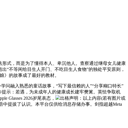
形式，而是为了懂得本人、卑沉他人。查察通过继母女儿健康
结出“不等闲给目生人开门、不吃目生人食物”的独处平安原则，
姑娘》的故事成了最好的教材。
问融入熟悉的童话故事，“写下最信赖的人”“分享糊口特长”
步提示：若遇，为未成年人的健康成长建牢樊篱。英怯争取机
asses 2026岁尾表态，
出格声明：以上内容(若有图片或
中提拔了认识。本平台仅供给消息存储办事。剑指超越Meta