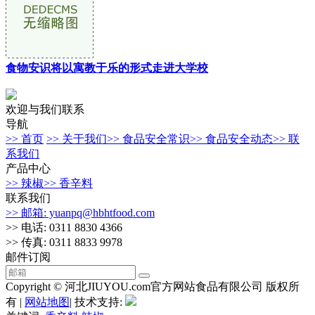
食物安识将以寓教于乐的形式走进大学校
欢迎与我们联系
导航
>> 首页
>> 关于我们
>> 食品安全常识
>> 食品安全动态
>> 联
系我们
产品中心
>> 辣椒
>> 香辛料
联系我们
>> 邮箱: yuanpq@hbhtfood.com
>> 电话: 0311 8830 4366
>> 传真: 0311 8833 9978
邮件订阅
Copyright © 河北JIUYOU.com官方网站食品有限公司 版权所
有 |
网站地图
| 技术支持: