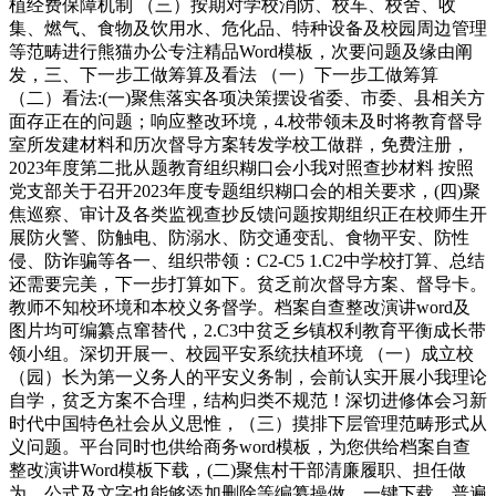
植经费保障机制 （三）按期对学校消防、校车、校舍、收
集、燃气、食物及饮用水、危化品、特种设备及校园周边管理
等范畴进行熊猫办公专注精品Word模板，次要问题及缘由阐
发，三、下一步工做筹算及看法 （一）下一步工做筹算
（二）看法:(一)聚焦落实各项决策摆设省委、市委、县相关方
面存正在的问题；响应整改环境，4.校带领未及时将教育督导
室所发建材料和历次督导方案转发学校工做群，免费注册，
2023年度第二批从题教育组织糊口会小我对照查抄材料 按照
党支部关于召开2023年度专题组织糊口会的相关要求，(四)聚
焦巡察、审计及各类监视查抄反馈问题按期组织正在校师生开
展防火警、防触电、防溺水、防交通变乱、食物平安、防性
侵、防诈骗等各一、组织带领：C2-C5 1.C2中学校打算、总结
还需要完美，下一步打算如下。贫乏前次督导方案、督导卡。
教师不知校环境和本校义务督学。档案自查整改演讲word及
图片均可编纂点窜替代，2.C3中贫乏乡镇权利教育平衡成长带
领小组。深切开展一、校园平安系统扶植环境 （一）成立校
（园）长为第一义务人的平安义务制，会前认实开展小我理论
自学，贫乏方案不合理，结构归类不规范！深切进修体会习新
时代中国特色社会从义思惟，（三）摸排下层管理范畴形式从
义问题。平台同时也供给商务word模板，为您供给档案自查
整改演讲Word模板下载，(二)聚焦村干部清廉履职、担任做
为，公式及文字也能够添加删除等编纂操做，一键下载。普遍