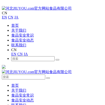
CN
EN
CN
JA
首页
关于我们
食品安全常识
食品安全动态
联系我们
CN
EN
CN
JA
首页
关于我们
食品安全常识
食品安全动态