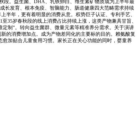
全春秋段。益生菌、DHA、乳铁卵白、维生素矿物质成为上半年最
惯，成长发育、根本免疫、智脑能力、肠道健康四大范畴需求持续
 年上半年，更有着明显的消费从意。权势巨子认证、专利手艺、
1至35岁春秋段的线上消费占比持续上涨，这类产物兼具甘旨、
精准定制”。转向益生菌群、微量元素等精准养分需求。关于演讲
制新的消费增加点。成为产物差同化的主要标的目的。赖氨酸复
形态愈加贴合儿童食用习惯。家长正在关心功能的同时，婴童养