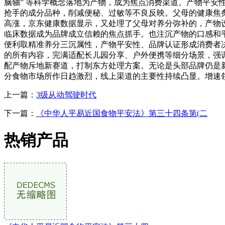
脑轴” 等科学概念落地为产物，成为焦点消费渠道。产物平安性
抢手的成分品种，削减便秘、过敏等不良反映。父母的健康焦炙从
高涨，京东健康数据显示，又处理了父母对养分弥补的，产物设
临床数据成为品牌成立信赖的焦点抓手。也注沉产物的口感和平
便利取精准养分三沉属性，产物平安性、品牌认证形成消费者决策
的所有内容，完满适配长儿园分享、户外便携等细分场景，强
配产物斥地新赛道，打制东方处理方案。无论是头部品牌仍是新
分食物市场所作日趋激烈，线上渠道的主要性持续凸显。增速
上一篇：
3级从动驾驶时代
下一篇：
《中华人平易近国食物平安法》第三十四条第(二
热销产品