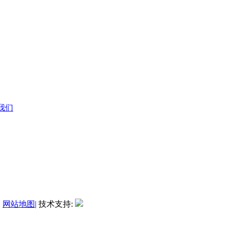
系我们
|
网站地图
| 技术支持: