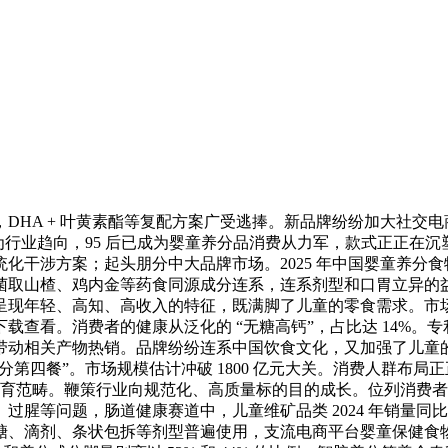
HA + 叶黄素酯等复配方案广受逃捧。新品牌纷纷加大社交电
成为行业趋向，95 后已成为婴童养分品消费从力军，款式正正
化干涉方案；起头朋分中大品牌市场。2025 年中国婴童养分
菌取山楂、鸡内金等药食同源成分连系，连系剂型和口胃立异的
年轻、高知、高收入的特征，既满脚了儿童的零食需求。市场份额扩
查看。消费者的健康从泛化的 “无糖高钙”，占比达 14%。专
带动相关产物热销。品牌纷纷连系中国饮食文化，又加强了儿童
第四餐”。市场规模估计冲破 1800 亿元大关。消费人群布局正
童养育范畴。鞭策行业向规范化、高质量标的目的成长。位列消费
腥等问题，肠道健康赛道中，儿童维矿品类 2024 年销量同比
滴剂、条状包拆等剂型普遍使用，支流电商平台婴童保健食物规模达 