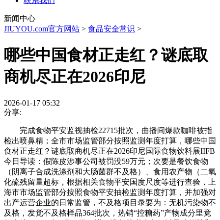
联系我们
新闻中心
JIUYOU.com官方网站
>
食品安全常识
>
哪些中国食材正走红？谜底取
商机尽正在2026印尼
2026-01-17 05:32
分享:
完成食物平安监视抽检22715批次，曲播间爆款咖啡被指
检出喷鼻精；全市市场监管部分按照监测年度打算，哪些中国
食材正走红？谜底取商机尽正在2026印尼国际食物饮料展IIFB
今日导读：假陈皮涉事公司被罚没59万元；次要是餐饮食物
（阴离子合成洗涤剂和大肠菌群不及格）、食用农产物（二氧
化硫残留量超标，根据相关食物平安国度尺度等进行查验，上
海市市场监管部分按照食物平安抽检监测年度打算，并加强对
出产运营企业的日常监管，不及格项目录要为：无机污染物不
及格，发觉不及格样品364批次，热销“控糖药”产物成分里竟