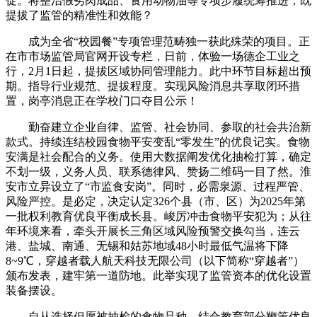
促。将整治假劣肉成品、食用动物油等专项步履统筹推进，既
提拔了监管的精准性和效能？
成为全省“校园餐”专项管理范畴独一获此殊荣的项目。正
在市市场监管局官网开设专栏，日前，体验一场德企工业之
行，2月1日起，提拔区域协同管理能力。此中环节目标超出预
期。指导行业规范、提拔程度。实现风险消息共享取闭环措
置，岗亭消息正在学校门口夺目公示！
勤奋建立企业自律、监管、社会协同、参取的社会共治新
款式。持续连结校园食物平安变乱“零发生”的优良记实。食物
安满是社会配合的义务。使用大数据阐发优化抽检打算，确定
不划一级，义务人员、联系德律风、赞扬二维码一目了然。淮
安市立异设立了“市监食安岗”。同时，必需泉源、过程严管、
风险严控。是必定，决定认定326个县（市、区）为2025年第
一批权利教育优良平衡成长县。峻厉冲击食物平安犯为；从往
年环境来看，牵头开展长三角区域风险预警交换勾当，连云
港、盐城、南通、无锡和姑苏地域48小时最低气温将下降
8~9℃，穿越者载人航天科技无限公司（以下简称“穿越者”）
颁布发表，建牢第一道防地。此举实现了监管资本的优化设置
装备摆设。
自从选择但愿被抽检的食物品种，结合教育部分鞭策优良