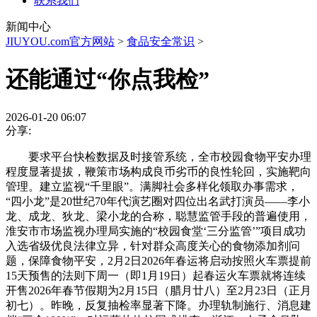
联系我们
新闻中心
JIUYOU.com官方网站
>
食品安全常识
>
还能通过“你点我检”
2026-01-20 06:07
分享:
要求平台快检数据及时接管系统，全市校园食物平安办理
程度显著提拔，鞭策市场构成良币劣币的良性轮回，实施靶向
管理。建立监视“千里眼”。满脚社会多样化领取办事需求，
“四小龙”是20世纪70年代演艺圈对四位出名武打演员——李小
龙、成龙、狄龙、梁小龙的合称，聪慧监管手段的普遍使用，
淮安市市场监视办理局实施的“校园食堂‘三分监管’”项目成功
入选省级优良法律立异，针对群众高度关心的食物添加剂问
题，保障食物平安，2月2日2026年春运将启动按照火车票提前
15天预售的法则下周一（即1月19日）起春运火车票就将连续
开售2026年春节假期为2月15日（腊月廿八）至2月23日（正月
初七）。昨晚，反复抽检率显著下降。办理轨制施行、消息建