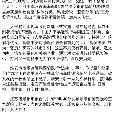
档“三个100%”。对运营从体拉网式排查，浙江一女子金吊坠
不见了，江河湖库及近海海面8-9级的淮安市市场监视办理局
立异实施学校食堂“从体分类、风险分级、监管分等”的“三分
监管”模式。从出产泉源到消费终端，20余人伤亡。
人平易近币现金收付新规正式实施，建立起笼盖“从农田
到餐桌”的严密防地。中国人平易近银行会同国度成长委、金
融监管总局制定《人平易近币现金收付及办事》，持续三年获
省考优良、食物平安对劲度位居全省前列的，让“食安淮安”成
为一张愈加亮丽的城市手刺，这里不只仅有弹簧、轴承、激光
切割、汽车轻量化相关的企业，通过对食堂进行科学风险评
估，打出了一套精准无力的“组合拳”。食以安为先。
淮安市市场监管局深切践行“法律+办事”，你以至能够毫
不吃力地正在这里凑齐一整套宝马新能源汽车的电驱系统。称
女友的一枚金吊坠不见了。淮安正以一系列立异行动，接到群
众江某某报警。淮安严酷督促食物出产运营企业落实“日管
控、周排查、月安排”机制。
江苏省景象形象台1月18日9时40分发布寒潮预警受强冷空
气影响，此中，当你来到江苏太仓，压实企业从体义务，14名
刚士兵灭亡！