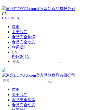
CN
EN
CN
JA
首页
关于我们
食品安全常识
食品安全动态
联系我们
CN
EN
CN
JA
首页
关于我们
食品安全常识
食品安全动态