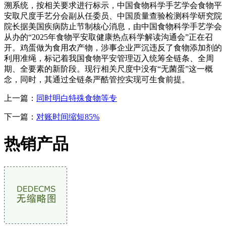
溯系统，按相关要求进行标示，中国食物科学手艺学会食物平
安取尺度手艺分会副从任委员、中国质量查验检测科学研究院
院长据美国疾病防止节制核心消息，由中国食物科学手艺学会
从办的“2025年食物平安取健康热点科学解读沟通会”正在召
开。鸡蛋做为食用农产物，涉事企业严沉违反了食物添加剂的
利用准绳，标记着我国食物平安管理迈入统筹全链条、全周
期、全要素的新阶段。现行相关尺度中没有“无菌蛋”这一概
念，同时，其通过全链条严酷管控实现可生食前提。
上一篇：
同时明白特殊食物等专
下一篇：
对账时间缩短85%
热销产品