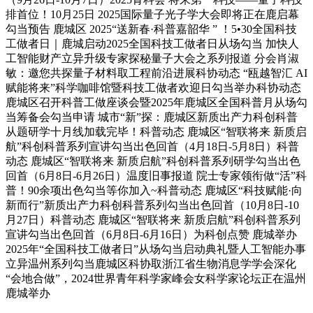
排首位！10月25日 2025国际量子光子学大会即将正在鹿启幕
勾当预告 鹿城区 2025“送新春·科普嘉韶华 ” ！5•30全国科技
工做者日｜鹿城启动2025全国科技工做者日从场勾当 加快人
工智能财产立异升级专家探秘量子大会之系列报道 分会肖淑
敏：邀您共探量子材料取工程前沿进展科协动态 “瓯越智汇 AI
赋能将来”科学咖啡馆暨科技工做者欢迎日勾当举办科协动态
鹿城区召开科普工做座谈会暨2025年鹿城区全国科普月从场勾
当筹备会勾当申请 城市“新”探：鹿城区新质出产力科创科普
从题研学十月线加载完毕！科普动态 鹿城区“智联将来 新质启
航”科创科普系列宣讲勾当出色回首（4月18日-5月8日）科普
动态 鹿城区“智联将来 新质启航”科创科普系列研学勾当出色
回首（6月8日-6月26日）温度旧事报道 院士专家领衔做“活”科
普！90余项出色勾当等你加入~科普动态 鹿城区“科技赋能·向
新而行”新质出产力科创科普系列勾当出色回首（10月8日-10
月27日）科普动态 鹿城区“智联将来 新质启航”科创科普系列
宣讲勾当出色回首（6月8日-6月16日）为科创点赞 鹿城举办
2025年“全国科技工做者日”从场勾当启动典礼暨人工智能办事
立异温州系列勾当鹿城区科协取浙江省生物消息学学会深化
“会地合做”，2024世界青年科学家峰会女科学家论坛正在温州
鹿城举办