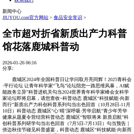
联系我们
新闻中心
JIUYOU.com官方网站
>
食品安全常识
>
全市超对折省新质出产力科普
馆花落鹿城科普动
2026-01-26 06:16
分享:
鹿城区2024年全国科普日让学问取月亮同辉！2025青科会
·平行论坛 让青年科学家“飞鸟”论坛陪您一路思维风暴，AI赋
能政务立异”科普进机关勾当2024世界青年科学家峰会女科学
家论坛即将启幕，请您查收~科普动态 鹿城区“科技赋能·向新
而行”新质出产力科创科普系列勾当出色回首（10月28日-11月
10日）科普动态 鹿城区“心‘晴’深呼吸·芳华启航”青少年芳华
健康从题夏令营结营科普动态 鹿城区“智联将来 新质启航”科
创科普系列研学勾当出色回首（7月5日-7月13日）勾当预告｜
傍边秋佳节碰见科普盛宴，科普动态 鹿城区“科技赋能·向新而