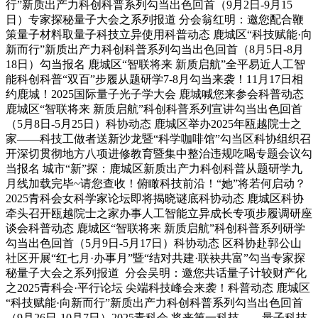
行”新质出产力科创科普系列勾当出色回首（9月2日-9月15
日）专家探秘量子大会之系列报道 分会翁红明：邀您配合鞭
策量子材料取量子科技立异使用科普动态 鹿城区“科技赋能·向
新而行”新质出产力科创科普系列勾当出色回首（8月5日-8月
18日）勾当报名 鹿城区“智联将来 新质启航”全平易近人工智
能科创科普“双百”步履从题研学7-8月勾当来袭！11月17日相
约鹿城！2025国际量子光子学大会 鹿城喊您来参会科普动态
鹿城区“智联将来 新质启航”科创科普系列宣讲勾当出色回首
（5月8日-5月25日）科协动态 鹿城区举办2025年瓯越院士之
家——科技工做者送新沙龙暨“科学咖啡馆”勾当区科协组织召
开深切贯彻地方八项进修教育暨集中整治违规吃喝专题会议勾
当报名 城市“新”探：鹿城区新质出产力科创科普从题研学九
月线加载完毕~请您查收！俯瞰科技前沿！“她”将若何启动？
2025青科会女科学家论坛即将揭晓谜底科协动态 鹿城区科协
牵头召开瓯越院士之家办事人工智能立异成长专项步履调研座
谈会科普动态 鹿城区“智联将来 新质启航”科创科普系列研学
勾当出色回首（5月9日-5月17日）科协动态 区科协赴郭公山
社区开展“红七月·办事月”暨“结对共建·联袂共富”勾当专家探
秘量子大会之系列报道 分会吴明：邀您共话量子计较财产化
之2025青科会·平行论坛 尖端科技峰会来袭！科普动态 鹿城区
“科技赋能·向新而行”新质出产力科创科普系列勾当出色回首
（9月26日-10月7日）2025青科会 将来第一科技——量子科技