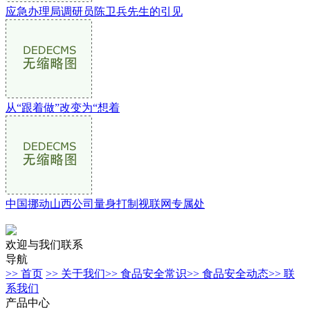
应急办理局调研员陈卫兵先生的引见
从“跟着做”改变为“想着
中国挪动山西公司量身打制视联网专属处
欢迎与我们联系
导航
>> 首页
>> 关于我们
>> 食品安全常识
>> 食品安全动态
>> 联
系我们
产品中心