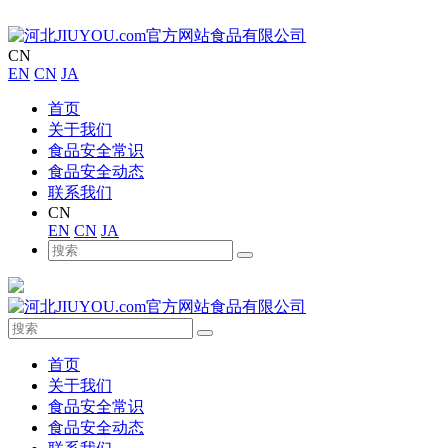
CN
EN
CN
JA
首页
关于我们
食品安全常识
食品安全动态
联系我们
CN
EN
CN
JA
首页
关于我们
食品安全常识
食品安全动态