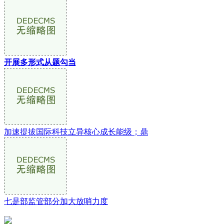
开展多形式从题勾当
加速提拔国际科技立异核心成长能级；鼎
七是部监管部分加大放哨力度