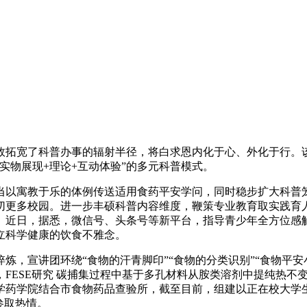
拓宽了科普办事的辐射半径，将白求恩内化于心、外化于行。该
实物展现+理论+互动体验”的多元科普模式。
教于乐的体例传送适用食药平安学问，同时稳步扩大科普笼盖范畴，
切更多校园。进一步丰硕科普内容维度，鞭策专业教育取实践育
、近日，据悉，微信号、头条号等新平台，指导青少年全方位感
立科学健康的饮食不雅念。
宣讲团环绕“食物的汗青脚印”“食物的分类识别”“食物平安小
FESE研究 碳捕集过程中基于多孔材料从胺类溶剂中提纯热不
学药学院结合市食物药品查验所，截至目前，组建以正在校大学
参取热情。