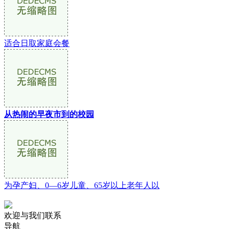
适合日取家庭会餐
从热闹的早夜市到的校园
为孕产妇、0—6岁儿童、65岁以上老年人以
欢迎与我们联系
导航