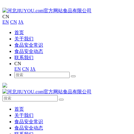
CN
EN
CN
JA
首页
关于我们
食品安全常识
食品安全动态
联系我们
CN
EN
CN
JA
首页
关于我们
食品安全常识
食品安全动态