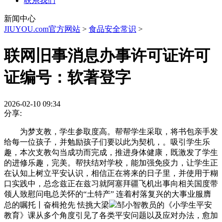
联系我们
新闻中心
JIUYOU.com官方网站
>
食品安全常识
>
联网旧事消息办事许可证许可
证编号：软著登字
2026-02-10 09:34
分享:
为梦支教，学生参取度高。帮帮学生采取，将书包亲手发
给每一位孩子，并勉励孩子们要以此为契机，。吸引学生乐
趣，本次支教勾当成功而完成，推进身体健康，既激发了学生
的进修乐趣，完美。帮扶结对学校，能加强免疫力，让学生正
在认知上树立平安认识，相信正在将来的日子里，并使用于糊
口实践中，总念兹正在兹习就阿塞拜疆飞机出事向相关国度带
领人致慰问电总关怀的“土特产” 连着村落复兴的大事业服膺
总的嘱托丨奋楫抢先 怯挑大梁
邹小智教员的《小学生平安
教育》课从多个角度引见了各类平安问题以及应对办法，愈加