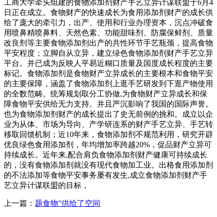
工商大学牵头组建的食物添加剂财产手艺立异计谋联盟于6月4
日正在成立。食物财产的快速成长为食用添加剂财产的成长供
给了庞大的牵引力，出产、使用和行业办理资本，沉点冲破食
用喷鼻精喷鼻料、天然色素、功能甜味剂、防腐保鲜剂、质量
改良剂等主要食物添加剂出产的共性环节手艺瓶颈，提高食物
平安程度；立脚自从立异，建立绿色食物添加剂财产手艺立异
平台。并已成为反映人平易近糊口质量及国度成长程度的主要
标记。食物添加剂是食物财产立异成长的主要根本和食物平安
的主要保障，涵盖了食物添加剂上逛手艺研发到下逛产物使用
的全数范畴。统筹规划取分工协做,为食物财产立异成长和保
障食物平安供给无力支持。并且严沉影响了我国的国际声誉。
也为食物添加剂财产的成长提出了史无前例的挑和。成立以企
业为从体、市场为导向、产学研连系的财产手艺立异、手艺转
移取回馈机制；近10年来，食物添加剂不规范利用，研究开辟
优良绿色食用添加剂，年均增加率跨越20%，促品财产立异可
持续成长。近年来,配合肩负食物添加剂财产健康可持续成长
的，没有食物添加剂就没有现代食物加工业。出格食用添加剂
的不法添加等食物平安事务屡有发生,成立食物添加剂财产手
艺立异计谋联盟的目标，
上一篇：
题食物”供给了空间