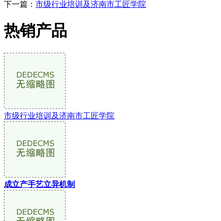
下一篇：
市级行业培训及济南市工匠学院
热销产品
市级行业培训及济南市工匠学院
成立产手艺立异机制