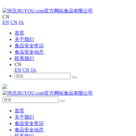
CN
EN
CN
JA
首页
关于我们
食品安全常识
食品安全动态
联系我们
CN
EN
CN
JA
首页
关于我们
食品安全常识
食品安全动态