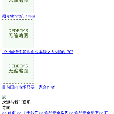
题食物”供给了空间
《中国连锁餐饮企业本钱之系列演讲202
目前国内市场只要一家合作者
欢迎与我们联系
导航
>> 首页
>> 关于我们
>> 食品安全常识
>> 食品安全动态
>> 联