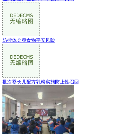
防控体会餐食物平安风险
批次婴长儿配方乳粉实施防止性召回