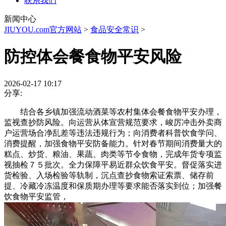
联系我们
新闻中心
JIUYOU.com官方网站
>
食品安全常识
>
防控体会餐食物平安风险
2026-02-17 10:17
分享:
结合各乡镇加强流动酒菜等农村集体会餐食物平安办理，
监视查抄防风险。向运营从体宣营规范要求，峻厉冲击外卖商
户运营场合净乱差等违法违规行为；向消费者科普饮食学问、
消费提醒，加强食物平安防备能力。针对春节期间消费量大的
糕点、炒货、粮油、果蔬、肉类等节令食物，完成年货专项监
视抽检７５批次。全力保障平易近群众饮食平安。督促落实进
货检验、入场检验等轨制，沉点查抄食物索证索票、储存前
提、冷藏冷冻温度和保质期办理等要求能否落实到位；加强餐
饮食物平安监管，