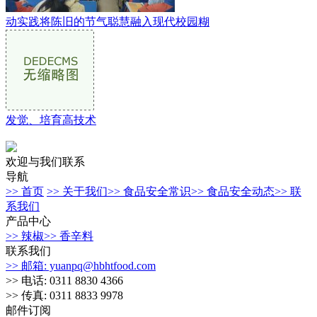
动实践将陈旧的节气聪慧融入现代校园糊
发觉、培育高技术
欢迎与我们联系
导航
>> 首页
>> 关于我们
>> 食品安全常识
>> 食品安全动态
>> 联
系我们
产品中心
>> 辣椒
>> 香辛料
联系我们
>> 邮箱: yuanpq@hbhtfood.com
>> 电话: 0311 8830 4366
>> 传真: 0311 8833 9978
邮件订阅