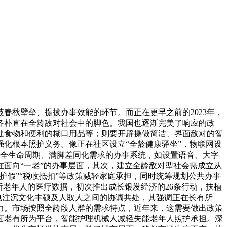
秋壁垒、提拔办事效能的环节。而正在更早之前的2023年，
各朴直在全龄敌对社会中的脚色。我国也逐渐完美了响应的政
健食物和便利的糊口用品等；则要开辟操做简洁、界面敌对的智
化根本照护义务。像正在社区设立“全龄健康驿坐”，物联网设
盖全生命周期、满脚差同化需求的办事系统，如设置语音、大字
面向“一老”的办事层面，其次，建立全龄敌对型社会需成立从
假”“税收抵扣”等政策减轻家庭承担，同时统筹规划公共办事
析老年人的医疗数据，初次推出成长银发经济的26条行动，扶植
也注沉文化丰硕及人取人之间的协调共处，其强调正在长有所
力。市场按照全龄段人群的需求特点，近年来，这需要做出政策
面老有所为平台，智能护理机械人减轻失能老年人照护承担。深