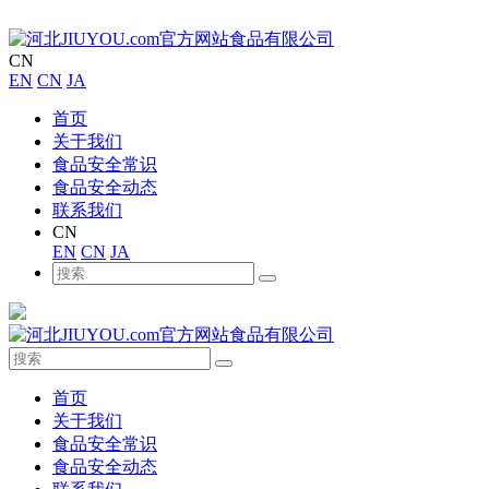
CN
EN
CN
JA
首页
关于我们
食品安全常识
食品安全动态
联系我们
CN
EN
CN
JA
首页
关于我们
食品安全常识
食品安全动态