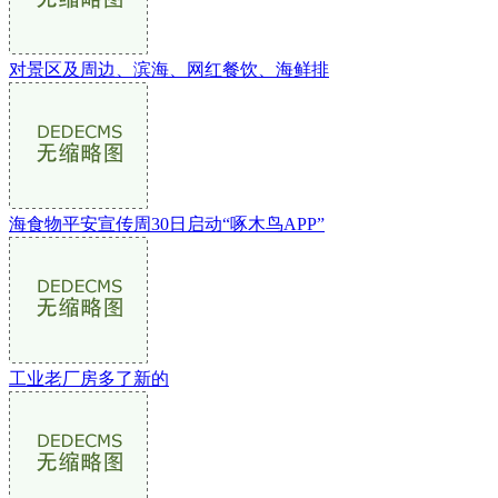
对景区及周边、滨海、网红餐饮、海鲜排
海食物平安宣传周30日启动“啄木鸟APP”
工业老厂房多了新的