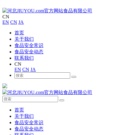
CN
EN
CN
JA
首页
关于我们
食品安全常识
食品安全动态
联系我们
CN
EN
CN
JA
首页
关于我们
食品安全常识
食品安全动态