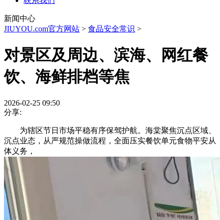
联系我们
新闻中心
JIUYOU.com官方网站
>
食品安全常识
>
对景区及周边、滨海、网红餐
饮、海鲜排档等焦
2026-02-25 09:50
分享:
为辖区节日市场平稳有序保驾护航。海棠聚焦沉点区域、
沉点业态，从严规范操做流程，全面压实餐饮单元食物平安从
体义务，