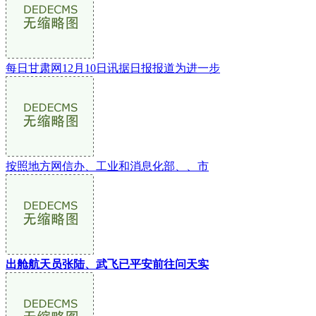
每日甘肃网12月10日讯据日报报道为进一步
按照地方网信办、工业和消息化部、、市
出舱航天员张陆、武飞已平安前往问天实