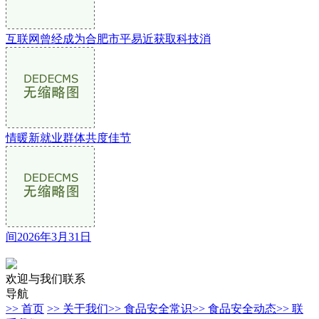
互联网曾经成为合肥市平易近获取科技消
情暖新就业群体共度佳节
间2026年3月31日
欢迎与我们联系
导航
>> 首页
>> 关于我们
>> 食品安全常识
>> 食品安全动态
>> 联