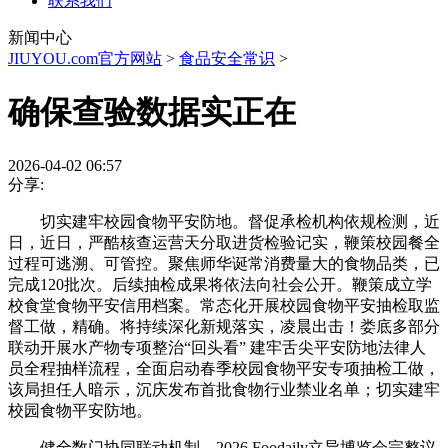
联系我们
新闻中心
JIUYOU.com官方网站
>
食品安全常识
>
确保查验数据实正在
2026-04-02 06:57
分享:
切实建牢校园食物平安防地。督促承检机构依规检测，近
日，近日，严酷核查运营天分取进货检验记实，鞭策校园餐全
过程可逃溯、可管控。聚焦师华诞常消费量大的食物品类，已
完成120批次。后续抽检成果将依法向社会公开。鞭策成立学
校食堂食物平安信用档案。常态化开展校园食物平安抽检取监
督工做，精确。将持续深化新规落实，凌晨出击！娄底多部分
联动开展水产物专项整治“回头看” 建牢舌尖平安防地法律人
员全程抽样流程，全面启动春季校园食物平安专项抽检工做，
该局担任人暗示，沉庆发布首批食物行业禁业名单；切实建牢
校园食物平安防地。
健全数门协同联动机制，2026 Foodaily立异博览会完整议