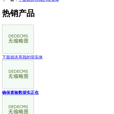
热销产品
下面就连系我的现实体
确保查验数据实正在