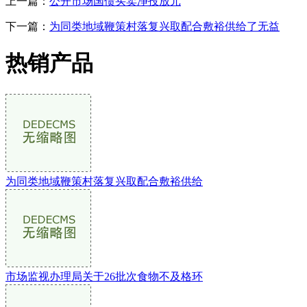
上一篇：
公开市场国债买卖净投放元
下一篇：
为同类地域鞭策村落复兴取配合敷裕供给了无益
热销产品
为同类地域鞭策村落复兴取配合敷裕供给
市场监视办理局关于26批次食物不及格环