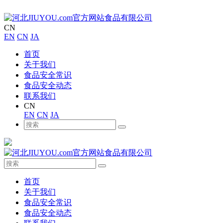
CN
EN
CN
JA
首页
关于我们
食品安全常识
食品安全动态
联系我们
CN
EN
CN
JA
首页
关于我们
食品安全常识
食品安全动态