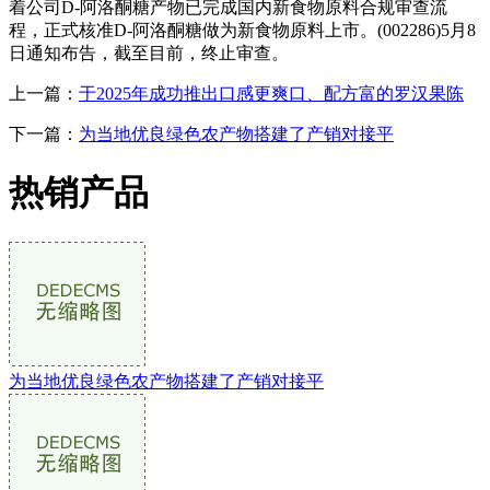
着公司D-阿洛酮糖产物已完成国内新食物原料合规审查流
程，正式核准D-阿洛酮糖做为新食物原料上市。(002286)5月8
日通知布告，截至目前，终止审查。
上一篇：
于2025年成功推出口感更爽口、配方富的罗汉果陈
下一篇：
为当地优良绿色农产物搭建了产销对接平
热销产品
为当地优良绿色农产物搭建了产销对接平