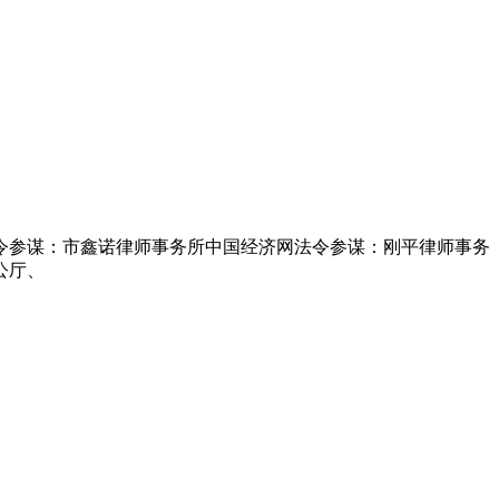
参谋：市鑫诺律师事务所中国经济网法令参谋：刚平律师事务
公厅、