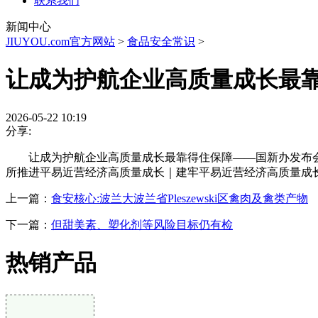
联系我们
新闻中心
JIUYOU.com官方网站
>
食品安全常识
>
让成为护航企业高质量成长最
2026-05-22 10:19
分享:
让成为护航企业高质量成长最靠得住保障——国新办发布会
所推进平易近营经济高质量成长｜建牢平易近营经济高质量成
上一篇：
食安核心:波兰大波兰省Pleszewski区禽肉及禽类产物
下一篇：
但甜美素、塑化剂等风险目标仍有检
热销产品