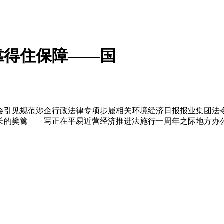
靠得住保障——国
引见规范涉企行政法律专项步履相关环境经济日报报业集团法令
长的樊篱——写正在平易近营经济推进法施行一周年之际地方办