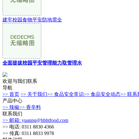
建牢校园食物平安防地需全
全面提拔校园平安管理能力取管理水
欢迎与我们联系
导航
>> 首页
>> 关于我们
>> 食品安全常识
>> 食品安全动态
>> 联
产品中心
>> 辣椒
>> 香辛料
联系我们
>> 邮箱: yuanpq@hbhtfood.com
>> 电话: 0311 8830 4366
>> 传真: 0311 8833 9978