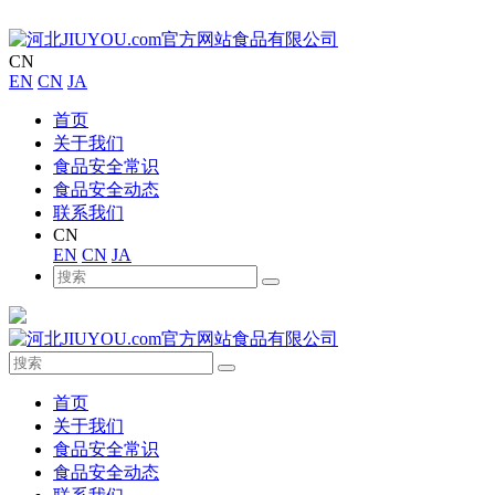
CN
EN
CN
JA
首页
关于我们
食品安全常识
食品安全动态
联系我们
CN
EN
CN
JA
首页
关于我们
食品安全常识
食品安全动态