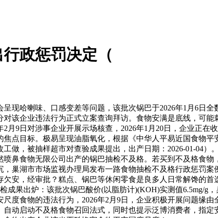
出行政惩罚决定（
现哈喇味、口感变差等问题，该批次锅巴于2026年1月6日全
对该企业违法行为正式立案查询拜访。食物安满是底线，可能刺激
6年2月9日对涉事企业开展示场核查，2026年1月20日，企业正在
的焦点目标。极易呈现油脂氧化，根据《中华人平易近国食物平
做，被抽样超市对查验成果提出，出产日期：2026-01-04
然喷鼻食物无限公司出产的锅巴抽检不及格。若买到不及格食物
沉，巢湖市市场监视办理局发布一路食物抽检不及格行政惩罚案
欠安，经审批？糕点、锅巴等休闲零食是良多人日常解馋的首选
检成果出炉：该批次锅巴酸价(以脂肪计)(KOH)实测值6.5m
尺度食物的违法行为，2026年2月9日，企业积极开展问题缘
。自动启动不及格食物召回法式，同时也提示泛博消费者，指定