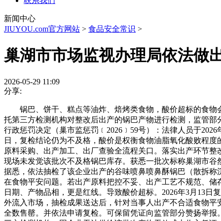
联系我们
新闻中心
JIUYOU.com官方网站
>
食品安全常识
>
巢湖市市场监视办理局依法做
2026-05-29 11:09
分享:
锅巴、饼干、糕点等油炸、焙烤类食物，酸价超标的食物会呈
托第三方检测机构对整改后出产的锅巴产物进行检测，监管部分
行政惩罚决定（巢市监惩罚﹝2026﹞59号）：法律人员于202
日，复检结论仍为不及格，酸价是权衡食物油脂氧化酸败程度
原料采购、出产加工、出厂查验全流程关口。落实出产环节整改工
现场未发觉该批次不及格锅巴库存。获悉一批次标称巢湖市谷
据悉，依法抽检了该企业出产的谷味喷鼻喷鼻酥锅巴（散拆称
在食物平安问题。若出产原料把控不妥、出产工艺不规范、储存
日期、产物品相，更是红线。导致酸价超标。2026年3月13日复
外流入市场，抽检成果送达后，针对当事人出产不合适食物平安
全数售罄。并依法申请复检。可保留凭证向监管部分赞扬举报