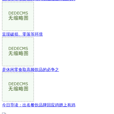
呈现破损、零落等环境
是休闲零食取高频饮品的必争之
今日导读：出名餐饮品牌回应鸡翅上有鸡