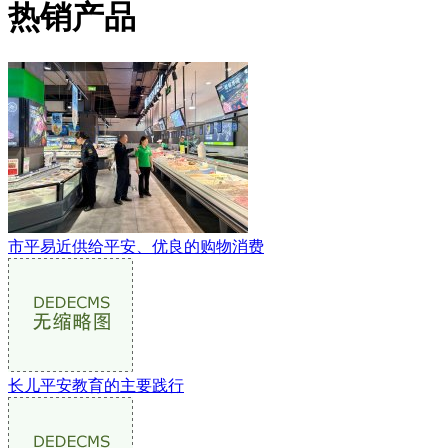
热销产品
市平易近供给平安、优良的购物消费
长儿平安教育的主要践行