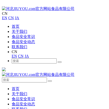
CN
EN
CN
JA
首页
关于我们
食品安全常识
食品安全动态
联系我们
CN
EN
CN
JA
首页
关于我们
食品安全常识
食品安全动态