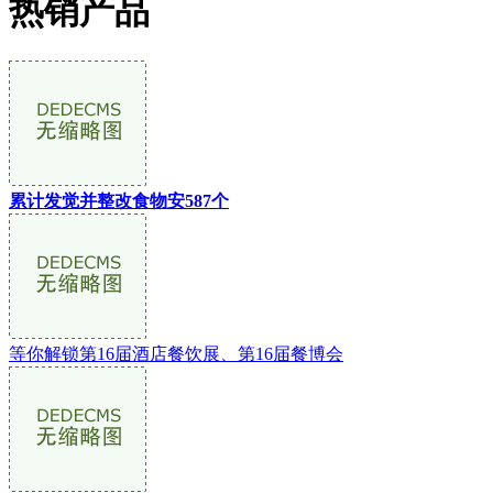
热销产品
累计发觉并整改食物安587个
等你解锁第16届酒店餐饮展、第16届餐博会