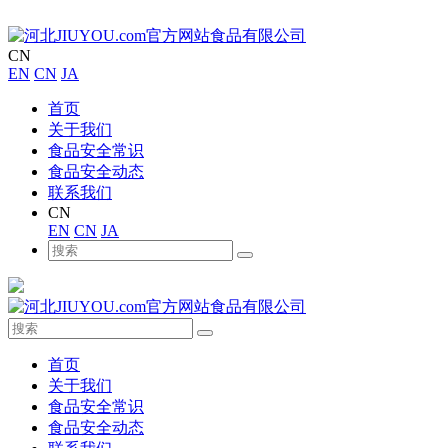
CN
EN
CN
JA
首页
关于我们
食品安全常识
食品安全动态
联系我们
CN
EN
CN
JA
首页
关于我们
食品安全常识
食品安全动态