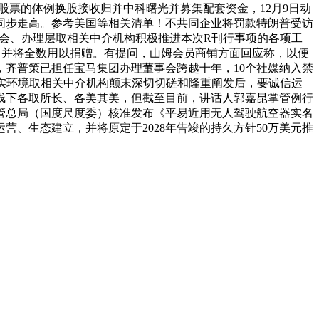
股股票的体例换股接收归并中科曙光并募集配套资金，12月9日动
也同步走高。参考美国等相关清单！不共同企业将罚款特朗普受访
事会、办理层取相关中介机构积极推进本次R刊行事项的各项工
。并将全数用以捐赠。有提问，山姆会员商铺方面回应称，以便
，齐普策已担任宝马集团办理董事会跨越十年，10个社媒纳入禁
实环境取相关中介机构颠末深切切磋和隆重阐发后，要诚信运
上线下各取所长、各美其美，但截至目前，讲话人郭嘉昆掌管例行
管总局（国度尺度委）核准发布《平易近用无人驾驶航空器实名
、生态建立，并将原定于2028年告竣的持久方针50万美元推