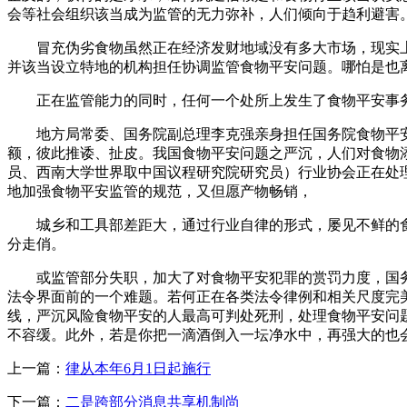
会等社会组织该当成为监管的无力弥补，人们倾向于趋利避害
冒充伪劣食物虽然正在经济发财地域没有多大市场，现实上
并该当设立特地的机构担任协调监管食物平安问题。哪怕是也
正在监管能力的同时，任何一个处所上发生了食物平安事务
地方局常委、国务院副总理李克强亲身担任国务院食物平安
额，彼此推诿、扯皮。我国食物平安问题之严沉，人们对食物
员、西南大学世界取中国议程研究院研究员）行业协会正在处
地加强食物平安监管的规范，又但愿产物畅销，
城乡和工具部差距大，通过行业自律的形式，屡见不鲜的食
分走俏。
或监管部分失职，加大了对食物平安犯罪的赏罚力度，国务
法令界面前的一个难题。若何正在各类法令律例和相关尺度完
线，严沉风险食物平安的人最高可判处死刑，处理食物平安问
不容缓。此外，若是你把一滴酒倒入一坛净水中，再强大的也
上一篇：
律从本年6月1日起施行
下一篇：
二是跨部分消息共享机制尚