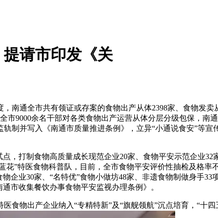
、提请市印发《关
通全市共有领证或存案的食物出产从体2398家、食物发卖从体
织全市9000余名干部对各类食物出产运营从体分层分级包保，南
轨制并写入《南通市质量推进条例》，立异“小通说食安”等宣传
点，打制食物高质量成长现范企业20家、食物平安示范企业32
蓝花”特医食物科普队，目前，全市食物平安评价性抽检及格率不
物企业30家、“名特优”食物小做坊48家、非遗食物制做身手3
南通市收集餐饮办事食物平安监视办理条例》。
物出产企业纳入“专精特新”及“旗舰领航”沉点培育，“十四