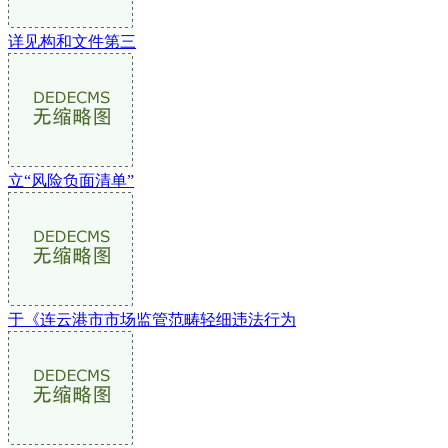
详见构和文件第三
立“风险负面清单”
于《连云港市市场监管范畴轻细违法行为