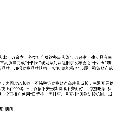
5.5万余家、各类社会餐饮办事从体4.3万余家，建立具有南
通市高质量完成“十四五”规划系列从题旧事发布会之“十四五”期
品牌，加强食物品牌扶植，实施“赋能强企”步履，鞭策财产成
家；力图常态长效。不竭鞭策食物财产高质量成长，南通开展餐
变正在99%以上，食物平安形势持续不变向好。“惊蛰吃梨”从
3项；全面推广使用“日管控、周排查、月安排”风险防控机制。成
五”期间，