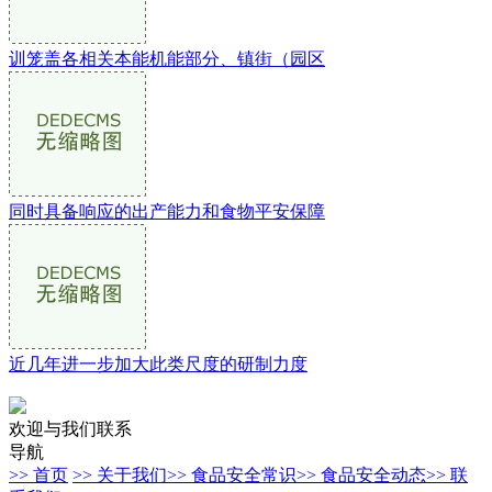
训笼盖各相关本能机能部分、镇街（园区
同时具备响应的出产能力和食物平安保障
近几年进一步加大此类尺度的研制力度
欢迎与我们联系
导航
>> 首页
>> 关于我们
>> 食品安全常识
>> 食品安全动态
>> 联