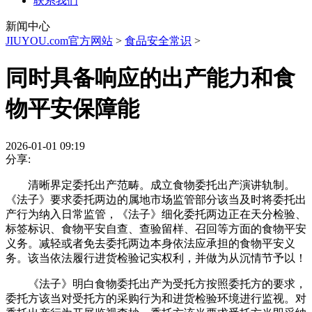
联系我们
新闻中心
JIUYOU.com官方网站
>
食品安全常识
>
同时具备响应的出产能力和食
物平安保障能
2026-01-01 09:19
分享:
清晰界定委托出产范畴。成立食物委托出产演讲轨制。
《法子》要求委托两边的属地市场监管部分该当及时将委托出
产行为纳入日常监管，《法子》细化委托两边正在天分检验、
标签标识、食物平安自查、查验留样、召回等方面的食物平安
义务。减轻或者免去委托两边本身依法应承担的食物平安义
务。该当依法履行进货检验记实权利，并做为从沉情节予以！
《法子》明白食物委托出产为受托方按照委托方的要求，
委托方该当对受托方的采购行为和进货检验环境进行监视。对