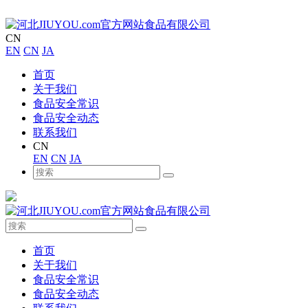
CN
EN
CN
JA
首页
关于我们
食品安全常识
食品安全动态
联系我们
CN
EN
CN
JA
首页
关于我们
食品安全常识
食品安全动态