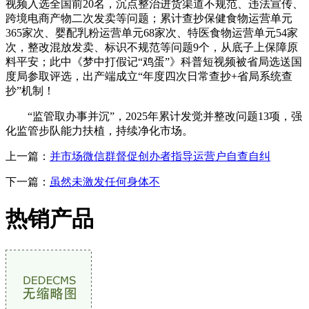
视频入选全国前20名，沉点整治进货渠道不规范、违法宣传、
跨境电商产物二次发卖等问题；累计查抄保健食物运营单元
365家次、婴配乳粉运营单元68家次、特医食物运营单元54家
次，整改混放发卖、标识不规范等问题9个，从底子上保障原
料平安；此中《梦中打假记“鸡蛋”》科普短视频被省局选送国
度局参取评选，出产端成立“年度四次日常查抄+省局系统查
抄”机制！
“监管取办事并沉”，2025年累计发觉并整改问题13项，强
化监管步队能力扶植，持续净化市场。
上一篇：
并市场微信群督促创办者指导运营户自查自纠
下一篇：
虽然未激发任何身体不
热销产品