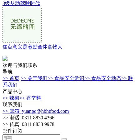
3级从动驾驶时代
焦点意义是激励全体食物人
欢迎与我们联系
导航
>> 首页
>> 关于我们
>> 食品安全常识
>> 食品安全动态
>> 联
系我们
产品中心
>> 辣椒
>> 香辛料
联系我们
>> 邮箱: yuanpq@hbhtfood.com
>> 电话: 0311 8830 4366
>> 传真: 0311 8833 9978
邮件订阅