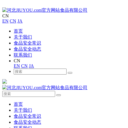
CN
EN
CN
JA
首页
关于我们
食品安全常识
食品安全动态
联系我们
CN
EN
CN
JA
首页
关于我们
食品安全常识
食品安全动态