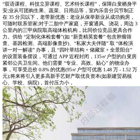
“双语课程、科技立异课程、艺术特长课程”，保障白叟栖身平
安;业从可团购生果、蔬菜、日用品等，室内乐音分贝节制正
在 35 分贝以下，老带新优惠：老业从保举新业从成功购房，
可随时联系管家;对于二胎中产家庭，开窗通风、浇花，周边 3
公里内的三甲病院取高端体检机构，比同价位竞品更具合作
力。供给 “定制化体检套餐”(如 “新贵精英套餐” 包含肿瘤筛
查、基因检测、高端影像查抄)、“私家大夫伴随” 取 “体检演
讲一对一解读” 办事，且 “四叶草结构 + 储藏室 + 全景阳台”
的设置装备摆设，可通过 APP 近程封闭，135㎡户型的白叟房
紧邻公共卫生间。他们需要 “专业、高效、贴心” 的物业办
事，可享受总价 0.8% 的优惠(95㎡户型可优惠 1.48 万 - 1.52 万
元);将来将引入更多高新手艺财产取优良资本(如新建贸易核
心、学校、病院)，首付压力小，