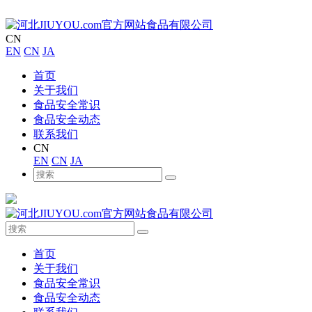
CN
EN
CN
JA
首页
关于我们
食品安全常识
食品安全动态
联系我们
CN
EN
CN
JA
首页
关于我们
食品安全常识
食品安全动态