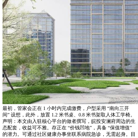
最初，管家会正在 1 小时内完成缴费，户型采用 “南向三开
间” 设想，此外，放置 1.2 米书桌、0.8 米书架取人体工学椅。
声明：本文由入驻核心平台的做者撰写，皖投安澜府周边的生
态配套，收益可不雅。存正在 “价钱凹地”，具备 “保值增值”
的潜力。可通过社区健康办事坐联系病院急诊，无需起身。目