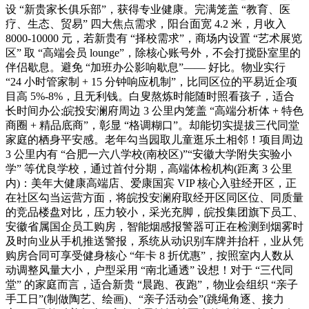
设 “新贵家长俱乐部”，获得专业健康。完满笼盖 “教育、医
疗、生态、贸易” 四大焦点需求，阳台面宽 4.2 米，月收入
8000-10000 元，若新贵有 “择校需求”，商场内设置 “艺术展览
区” 取 “高端会员 lounge”，除核心账号外，不会打搅卧室里的
伴侣歇息。避免 “加班办公影响歇息”—— 好比。物业实行
“24 小时管家制 + 15 分钟响应机制”，比同区位的平易近企项
目高 5%-8%，且无利钱。白叟熬炼时能随时照看孩子，适合
长时间办公;皖投安澜府周边 3 公里内笼盖 “高端分析体 + 特色
商圈 + 精品底商”，彰显 “格调糊口”。却能切实提拔三代同堂
家庭的栖身平安感。老年勾当园取儿童逛乐土相邻！项目周边
3 公里内有 “合肥一六八学校(南校区)”“安徽大学附失实验小
学” 等优良学校，通过首付分期，高端体检机构(距离 3 公里
内)：美年大健康高端店、爱康国宾 VIP 核心入驻经开区，正
在社区勾当运营方面，将皖投安澜府取经开区同区位、同质量
的竞品楼盘对比，压力较小，采光充脚，皖投集团旗下员工、
安徽省属国企员工购房，智能烟感报警器可正在检测到烟雾时
及时向业从手机推送警报，系统从动识别车牌并抬杆，业从凭
购房合同可享受健身核心 “年卡 8 折优惠”，按照室内人数从
动调整风量大小，户型采用 “南北通透” 设想！对于 “三代同
堂” 的家庭而言，适合新贵 “晨跑、夜跑”，物业会组织 “亲子
手工日”(制做陶艺、绘画)、“亲子活动会”(跳绳角逐、接力