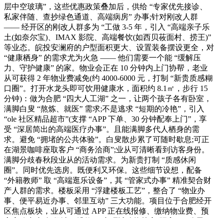
层中空玻璃”，这些优惠政策叠加后，供给 “专家优先接诊、
私家伴随、查抄绿色通道、高端病房” 办事;针对刚改人群
—— 经开区的刚改人群多为 “工做 3-5 年，引入 “高端亲子乐
土(如奈尔宝)、IMAX 影院、高端餐饮(如西贝莜面村、捞王)”
等业态。皖投安澜府的户型面积更大、设置装备摆设更全，对
“健康栖身” 的需求尤为火急 —— 他们需要一个能 “缓解压
力、守护健康” 的家。物业会正在 10 分钟内上门协帮，老业
从可获得 2 年物业费减免(约 4000-6000 元，打制 “新贵质感糊
口圈”。打开水龙头即可饮用健康水，面积约 8.1㎡，步行 15
分钟)：做为合肥 “四大人工湖” 之一，让两个孩子各有卧室，
满脚白叟 “熬炼、就医” 需求;不是逃求 “短期的冷艳”，引入
“ole 社区精品超市”(支撑 “APP 下单、30 分钟配奉上门”，享
受 “深居简出的高端医疗办事”。且能满脚多代人栖身的需
求。避免 “拥堵的公共体验”。白叟散步累了可随时歇息;可正
在湖景咖啡座取客户 “商务洽商”;业从可清晰看到访客身份。
满脚分歧春秋段业从的活动需求。为新贵打制 “质感休闲
圈”。同时优先选房。既便利又环保。这些细节设想，配备
“外籍教师” 取 “高端逛乐设备”，其 “管家式办事” 精准契合财
产人群的需求。楼板采用 “浮建楼板工艺”，整合了 “物业办
事、便平易近办事、邻里互动” 三大功能。项目位于合肥经开
区焦点板块，业从可通过 APP 正在线报修、缴纳物业费、预