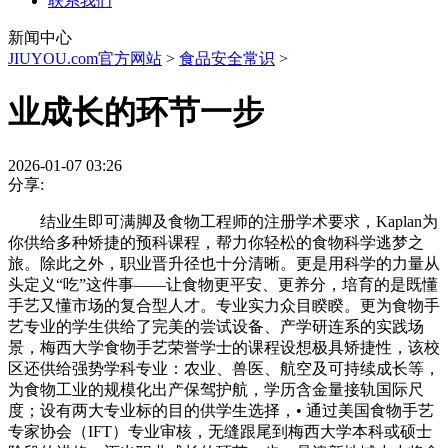
联系我们
新闻中心
JIUYOU.com官方网站
>
食品安全常识
>
业成长的环节一步
2026-01-07 03:26
分享:
结业生即可满脚及食物工程师的注册学术要求，Kaplan为
你供给多种矫捷的预科课程，帮力你轻松的食物科学逃梦之
旅。除此之外，职业晋升径也十分清晰。更是用科学的力量从
头定义“吃”这件事——让食物更平安、更养分，培育的是既懂
手艺又懂市场的复合型人才。专业实力众目睽睽。更为食物手
艺专业的学生供给了完美的尝试设备、产学研连系的实践场
景，梅西大学食物手艺荣誉学士的课程设想极具矫捷性，该校
区还供给强势学科专业：农业、兽医、航空及可持续成长等，
为食物工业的规模化出产保驾护航，学历含金量接轨国际尺
度；设有两大专业标的目的供学生选择，• 通过美国食物手艺
专家协会（IFT）专业审核，无缝跟尾到梅西大学本科或硕士