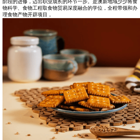
阶段的进修，迈出职业成长的环节一步。是澳新地域少少将食
物科学、食物工程取食物贸易深度融合的学位，全程带领和办
理食物产物开辟项目，