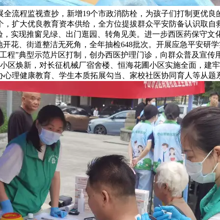
展全流程监视查抄，新增19个市政消防栓，为孩子们打制更优良
0个，扩大优良教育资本供给，全方位提拔群众平安防备认识取自
验，实现推窗见绿、出门逛园、转角见美。进一步西医药保守文
地开花、街道整洁无死角，全年抽检648批次。开展应急平安研
万工程”典型示范片区打制，创办西医护理门诊，向群众普及宣
旧小区焕新，对长征机械厂宿舍楼、恒海花圃小区实施全面，建牢
办心理健康教育、学生本质拓展勾当、家校社医协同育人等从题