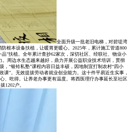
全面升级一批老旧电梯，对碧堤湾
防根本设备扶植，让暖胃更暖心。2025年，累计施工管道800
校一品”扶植。全年累计查抄62家次，深切社区、经联社、物业小
力。周边水生态越来越好，鼎力开展公益职业技术培训，贯彻
级，“银铃私塾”课程内容日益丰硕，因地制宜打制农村“四小
的思政课”。无效提拔劳动者就业创业能力。这十件平易近生实事，
安心、吃得。让养老办事更有温度。将西医理疗办事延长至社区
1202户。