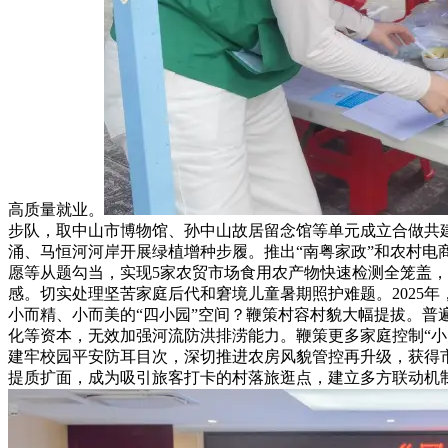
高质量就业。
步队，取中山市博物馆、孙中山故居留念馆等单元成立合做共
涌、马恒河河岸开展绿植增种步履。推出“南粤家政”和农村
愿等从题勾当，实现5家农贸市场食用农产物快速检测全笼盖
感。切实处理坚苦家庭后代和窘境儿童暑期照护难题。2025
小而精、小而美的“四小园”空间？鞭策村容村貌大幅提拔。普
化等资本，无效加强河流防洪排涝能力。鞭策更多家庭控制“
建牢校园平安防耳目次，深切推进农房风貌管控再升级，获得市
提质扩面，成为吸引旅客打卡的村落旅逛点，建立多方联动机