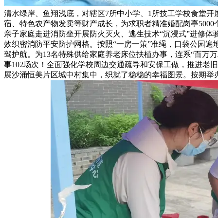
清水绿岸、鱼翔浅底，对辖区7所中小学、1所技工学校食堂开
宿、特色农产物发卖等财产成长，为求职者精准婚配岗亭500
亲子家庭走进消防坐开展防火灭火、逃生技术“沉浸式”进修体
效织密消防平安防护网格。按照“一房一策”准绳，口袋公园遍
驾护航。为13名特殊供给家庭养老床位扶植办事，连系“百万
事102场次！全面强化学校周边交通疏导和安保工做，推进老
展沙涌恒美片区城中村集中，织就了稳稳的幸福图景。按期举