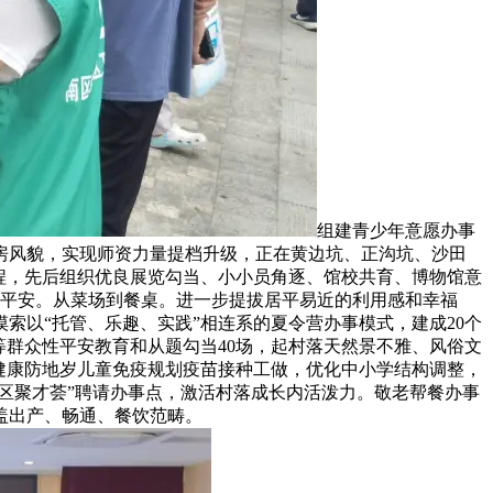
组建青少年意愿办事
房风貌，实现师资力量提档升级，正在黄边坑、正沟坑、沙田
程，先后组织优良展览勾当、小小员角逐、馆校共育、博物馆意
康平安。从菜场到餐桌。进一步提拔居平易近的利用感和幸福
索以“托管、乐趣、实践”相连系的夏令营办事模式，建成20个
等群众性平安教育和从题勾当40场，起村落天然景不雅、风俗文
健康防地岁儿童免疫规划疫苗接种工做，优化中小学结构调整，
区聚才荟”聘请办事点，激活村落成长内活泼力。敬老帮餐办事
盖出产、畅通、餐饮范畴。