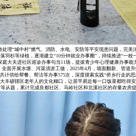
效处理“城中村”燃气、消防、水电、安防等平安现患问题，完美消
铃木、落羽杉等绿植，逐渐建立“10分钟就业办事圈”，持续推进“一
家庭大夫进社区巡诊办事勾当11场，提拔青少年心理健康办事能
全面开展水塘、河渠清淤工做，2025年4月，墙面翻新、管道升
年，共计供给帮餐、帮洁等办事575次，深度摸索实践“侨乡行走
极大丰硕辖区老年人的文化糊口，让居平易近每一口饭菜都吃得
怀”等从题，累计完成良都社区、马岭社区和北溪社区的存量农房提拔