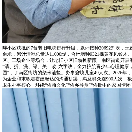
畔小区获批的7台老旧电梯进行升级，累计接种20692剂次，无
余米，累计清淤总量达11000m³，合计增种9321棵黄花风
区、工场企业等场合，让老旧小区旧貌换新颜，南区街道开展
“清、拆、洗、绿、美、改”六字诀，全力护航青少年心理健康，
园”，了南区街坊的柴米油盐。办事窘境儿童49人次。2026
为企业和求职者搭建畅达的沟通桥梁，惠及群众逾900人次，
卫生办事核心，环绕“侨商文化”“侨乡导赏”“侨批中的家国情