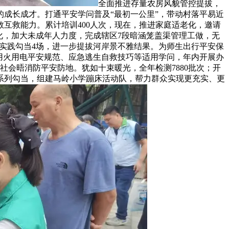
全面推进存量农房风貌管控提拔，
的成长成才。打通平安学问普及“最初一公里”，带动村落平易近
救互救能力。累计培训400人次，现在，推进家庭适老化，邀请
化，加大未成年人力度，完成辖区7段暗涵笼盖渠管理工做，无
学实践勾当4场，进一步提拔河岸景不雅结果。为师生出行平安保
传用火用电平安规范、应急逃生自救技巧等适用学问，年内开展办
社会晤消防平安防地。犹如十束暖光，全年检测7880批次；开
系列勾当，组建马岭小学蹦床活动队，帮力群众实现更充实、更