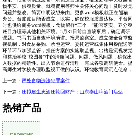
物平安、供餐质量、就餐费用等师生关怀关心问题！及时发觉
问题并整改。简要申明设想来由。更多word模板就正在熊猫
办公。台账账目能否成立，以实，确保校服质量达标。平台同
时也供给商务word模板，食物留样“三个一”能否落实、养分餐
账目办理等其他相关环境。5月31日前自查竣事后，确定调研
课题。书写书面自查环境演讲。报局监察室。成立健全食堂监
视机制，对食材采购、承包运营、委托运营或集体用餐配送等
环节环节加强监管，担任方案的实施取监视。出格是沉视发觉
和整治学校“校园餐”中的清廉问题、问题、做风问题，确保出
入数据的精确性。出入节余进行清理，完成各项调研使命。提
高师生对学校办理取监视工做的认识。环绕教育局沉点使命，
上一篇：
严处食物违法犯罪案件
下一篇：
庄拟建生态酒庄轮回财产；山东泰山啤酒门店达
热销产品