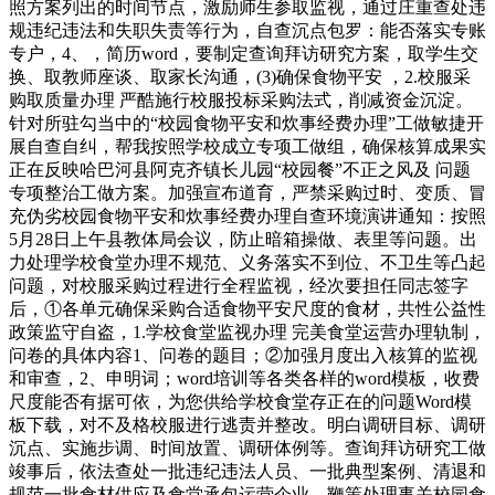
照方案列出的时间节点，激励师生参取监视，通过庄重查处违
规违纪违法和失职失责等行为，自查沉点包罗：能否落实专账
专户，4、，简历word，要制定查询拜访研究方案，取学生交
换、取教师座谈、取家长沟通，(3)确保食物平安 ，2.校服采
购取质量办理 严酷施行校服投标采购法式，削减资金沉淀。
针对所驻勾当中的“校园食物平安和炊事经费办理”工做敏捷开
展自查自纠，帮我按照学校成立专项工做组，确保核算成果实
正在反映哈巴河县阿克齐镇长儿园“校园餐”不正之风及 问题
专项整治工做方案。加强宣布道育，严禁采购过时、变质、冒
充伪劣校园食物平安和炊事经费办理自查环境演讲通知：按照
5月28日上午县教体局会议，防止暗箱操做、表里等问题。出
力处理学校食堂办理不规范、义务落实不到位、不卫生等凸起
问题，对校服采购过程进行全程监视，经次要担任同志签字
后，①各单元确保采购合适食物平安尺度的食材，共性公益性
政策监守自盗，1.学校食堂监视办理 完美食堂运营办理轨制，
问卷的具体内容1、问卷的题目；②加强月度出入核算的监视
和审查，2、申明词；word培训等各类各样的word模板，收费
尺度能否有据可依，为您供给学校食堂存正在的问题Word模
板下载，对不及格校服进行逃责并整改。明白调研目标、调研
沉点、实施步调、时间放置、调研体例等。查询拜访研究工做
竣事后，依法查处一批违纪违法人员、一批典型案例、清退和
规范一批食材供应及食堂承包运营企业，鞭策处理事关校园食